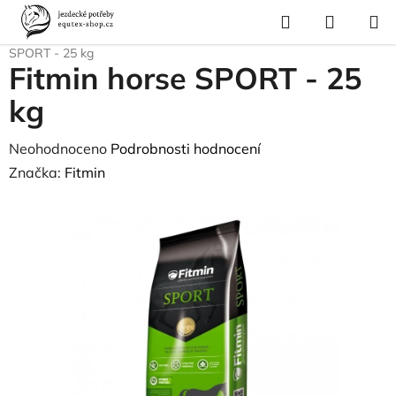
Přejít
Hledat
NÁKUP
na
Domů
/
Krmivo a vitamíny
/
Krmiva pro koně
/
Fitmin
/
Fitmin horse
KOŠÍK
obsah
SPORT - 25 kg
Fitmin horse SPORT - 25
kg
Průměrné
Neohodnoceno
Podrobnosti hodnocení
hodnocení
Značka:
Fitmin
produktu
je
0,0
z
5
hvězdiček.