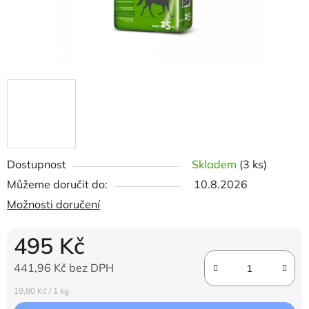
Dostupnost
Skladem
(3 ks)
Můžeme doručit do:
10.8.2026
Možnosti doručení
495 Kč
441,96 Kč bez DPH
Měrná cena:
19,80 Kč / 1 kg