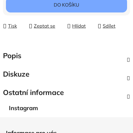
DO KOŠÍKU
Tisk
Zeptat se
Hlídat
Sdílet
Popis
Diskuze
Ostatní informace
Instagram
Z
á
Informace pro vás