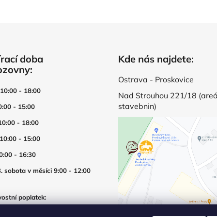
rací doba
Kde nás najdete:
ozovny:
Ostrava - Proskovice
 10:00 - 18:00
Nad Strouhou 221/18 (areá
stavebnin)
0:00 - 15:00
10:00 - 18:00
 10:00 - 15:00
0:00 - 16:30
. sobota v měsíci 9:00 - 12:00
ostní poplatek:
í prodejny mimo otevírací dobu