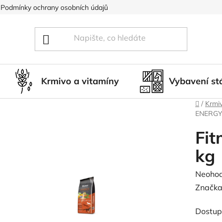
Podmínky ochrany osobních údajů
Blog
Hodnocení obcho
Krmivo a vitamíny
Vybavení st
Domů
/
Krmiv
ENERGY
Fit
kg
Průměr
Neoho
hodnoc
Značka
produk
Dostup
je