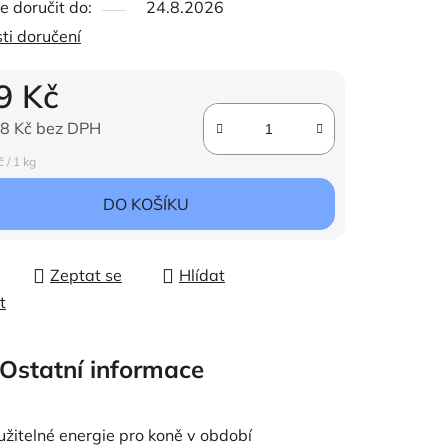
 doručit do:
24.8.2026
ti doručení
9 Kč
ček.
8 Kč bez DPH
ena:
 / 1 kg
DO KOŠÍKU
Zeptat se
Hlídat
t
Ostatní informace
itelné energie pro koně v období