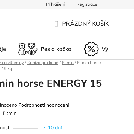
Přihlášení
Registrace
du
Doprava a platba
Nepřevzetí zásilky
Vrácení a r
PRÁZDNÝ KOŠÍK
NÁKUPNÍ
KOŠÍK
áje
Pes a kočka
Výprodej
o a vitamíny
/
Krmiva pro koně
/
Fitmin
/
Fitmin horse
 15 kg
min horse ENERGY 15
né
dnoceno
Podrobnosti hodnocení
ení
:
Fitmin
tu
nost
7-10 dní