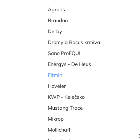
í
Agrobs
p
a
Brandon
n
Derby
e
Dromy a Bocus krmiva
l
Sano ProEQUI
Energys - De Heus
Fitmin
Hoveler
KWP - Kelečsko
Mustang Trace
Mikrop
Mollichaff