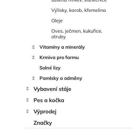
Výlisky, karob, křemelina
Oleje
Oves, ječmen, kukuřice,
otruby
Vitamíny a minerály
Krmiva pro farmu
Solné lizy
Pamlsky a odměny
Vybavení stáje
Pes a kočka
Výprodej
Značky