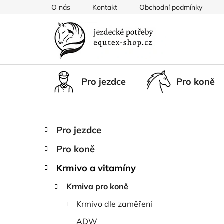
Přejít
O nás
Kontakt
Obchodní podmínky
na
obsah
Pro jezdce
Pro koně
P
K
Přeskočit
Pro jezdce
a
kategorie
o
t
Pro koně
s
e
t
g
Krmivo a vitamíny
r
o
Krmiva pro koně
a
r
i
n
Krmivo dle zaměření
e
n
ADW