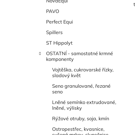
NovaEqui
PAVO
Perfect Equi
Spillers
ST Hippolyt
OSTATNÍ - samostatné krmné
komponenty
Vojtěška, cukrovarské řízky,
sladový květ
Seno granulované, řezané
seno
Lněné semínko extrudované,
lněné, výlisky
Rýžové otruby, soja, kmín
Ostropestřec, kvasnice,
sušená mrkev, slunečnice