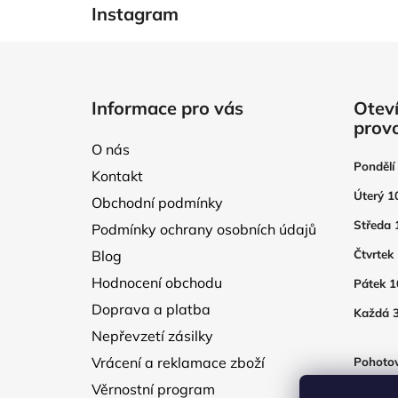
Instagram
Z
á
Informace pro vás
Oteví
p
prov
a
O nás
t
Pondělí
Kontakt
í
Úterý 1
Obchodní podmínky
Středa 
Podmínky ochrany osobních údajů
Blog
Čtvrtek
Hodnocení obchodu
Pátek 1
Doprava a platba
Každá 3
Nepřevzetí zásilky
Vrácení a reklamace zboží
Pohotov
otevřen
Věrnostní program