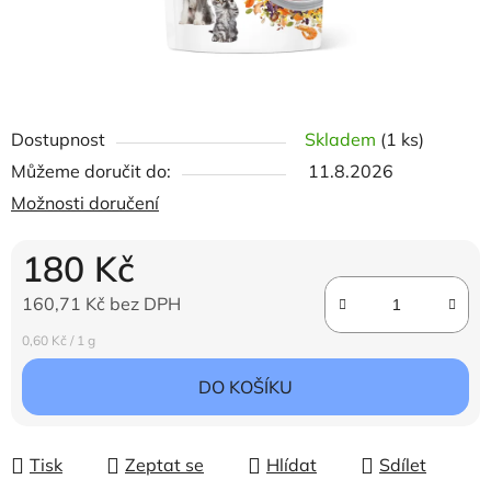
Dostupnost
Skladem
(1 ks)
Můžeme doručit do:
11.8.2026
Možnosti doručení
180 Kč
160,71 Kč bez DPH
Měrná cena:
0,60 Kč / 1 g
DO KOŠÍKU
Tisk
Zeptat se
Hlídat
Sdílet