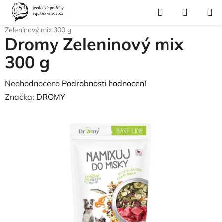
Přejít
Hledat
NÁKUP
na
Domů
/
Pes a kočka
/
Pes - výživa
/
Vitamíny, doplňky stravy
/
Dromy
KOŠÍK
obsah
Zeleninový mix 300 g
Dromy Zeleninový mix
300 g
Průměrné
Neohodnoceno
Podrobnosti hodnocení
hodnocení
Značka:
DROMY
produktu
je
0,0
z
5
hvězdiček.