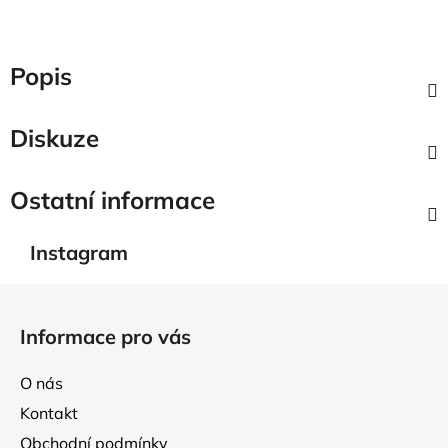
Popis
Diskuze
Ostatní informace
Instagram
Z
á
Informace pro vás
p
a
O nás
t
Kontakt
í
Obchodní podmínky