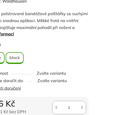
ení
:
Waldhausen
tu
 polstrované bandážové polštářky se suchými
o snadnou aplikaci. Měkké froté na vnitřní
zajišťuje maximální pohodlí při nošení a
formací
ící regulaci klimatu.
ček.
a
: 100% bavlna
 100% polyester
e
black
t: 4 podložky - 45 x 35 cm
nost
Zvolte variantu
 doručit do:
Zvolte variantu
ti doručení
6 Kč
1 Kč bez DPH