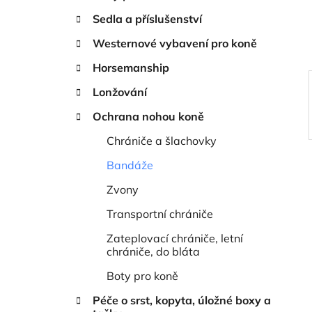
í
Sedla a příslušenství
p
a
Westernové vybavení pro koně
n
Horsemanship
e
Lonžování
l
Ochrana nohou koně
Chrániče a šlachovky
Bandáže
Zvony
Transportní chrániče
Zateplovací chrániče, letní
chrániče, do bláta
Boty pro koně
Péče o srst, kopyta, úložné boxy a