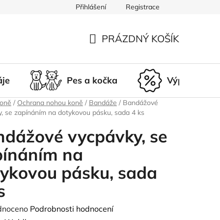
Přihlášení
Registrace
du
Doprava a platba
Nepřevzetí zásilky
Vrácení a r
PRÁZDNÝ KOŠÍK
NÁKUPNÍ
KOŠÍK
áje
Pes a kočka
Výprodej
koně
/
Ochrana nohou koně
/
Bandáže
/
Bandážové
, se zapínáním na dotykovou pásku, sada 4 ks
dážové vycpávky, se
pínáním na
ykovou pásku, sada
s
né
dnoceno
Podrobnosti hodnocení