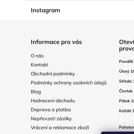
Instagram
Z
á
Informace pro vás
Oteví
p
prov
a
O nás
t
Pondělí
Kontakt
í
Úterý 1
Obchodní podmínky
Středa 
Podmínky ochrany osobních údajů
Blog
Čtvrtek
Hodnocení obchodu
Pátek 1
Doprava a platba
Každá 3
Nepřevzetí zásilky
Vrácení a reklamace zboží
Pohotov
otevřen