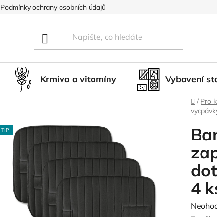
Podmínky ochrany osobních údajů
Blog
Hodnocení obcho
Krmivo a vitamíny
Vybavení st
Domů
/
Pro 
vycpávky
Ban
TIP
za
dot
4 k
Průměr
Neoho