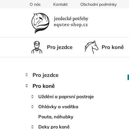
Přejít
O nás
Kontakt
Obchodní podmínky
na
obsah
Pro jezdce
Pro koně
P
K
Přeskočit
Pro jezdce
a
kategorie
o
t
Pro koně
s
e
t
g
Uždění a poprsní postroje
r
o
Ohlávky a vodítka
a
r
i
n
Pouta, náhubky
e
n
Deky pro koně