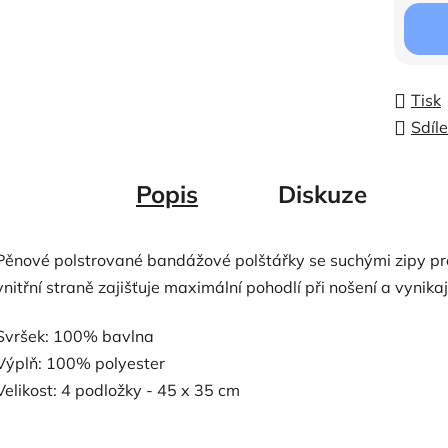
Měrná c
Tisk
Sdíle
Popis
Diskuze
Pěnové polstrované bandážové polštářky se suchými zipy pro
vnitřní straně zajišťuje maximální pohodlí při nošení a vynikaj
Svršek: 100% bavlna
Výplň: 100% polyester
Velikost: 4 podložky - 45 x 35 cm