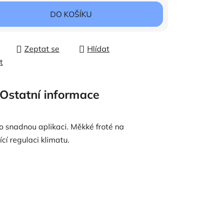
ena:
DO KOŠÍKU
Zeptat se
Hlídat
t
Ostatní informace
 snadnou aplikaci. Měkké froté na
ící regulaci klimatu.