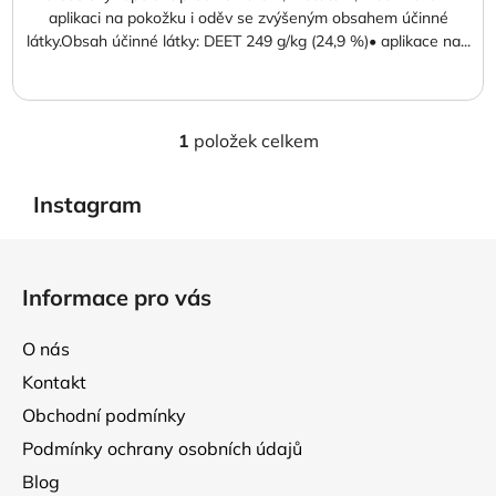
aplikaci na pokožku i oděv se zvýšeným obsahem účinné
látky.Obsah účinné látky: DEET 249 g/kg (24,9 %)• aplikace na...
1
položek celkem
O
v
l
Instagram
á
d
Z
a
á
Informace pro vás
c
p
í
a
p
O nás
t
r
Kontakt
í
v
Obchodní podmínky
k
y
Podmínky ochrany osobních údajů
v
Blog
ý