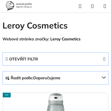
Přejít
Hledat
NÁKUP
na
Domů
/
Prodávané značky
/
Leroy Cosmetics
KOŠÍK
obsah
Leroy Cosmetics
Webová stránka značky:
Leroy Cosmetics
OTEVŘÍT FILTR
Ř
Řadit podle:
Doporučujeme
a
z
V
e
TIP
ý
n
p
í