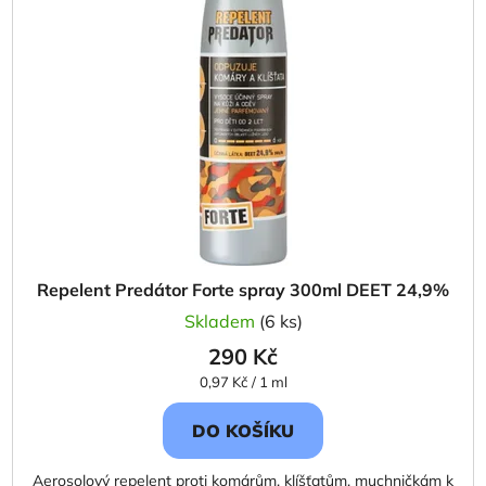
i
p
s
r
p
o
r
d
o
u
d
k
u
t
k
ů
t
ů
Repelent Predátor Forte spray 300ml DEET 24,9%
Skladem
(6 ks)
290 Kč
Měrná
0,97 Kč / 1 ml
cena:
DO KOŠÍKU
Aerosolový repelent proti komárům, klíšťatům, muchničkám k