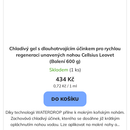
Chladivý gel s dlouhotrvajícím účinkem pro rychlou
regeneraci unavených nohou Cellsius Leovet
(Balení 600 g)
Skladem
(1 ks)
434 Kč
Měrná
0,72 Kč / 1 ml
cena:
DO KOŠÍKU
Díky technologii WATERDROP přilne k mokrým koňským nohám.
Zachovává chladivý účinek, kterého se dosáhne již krátkým
opláchnutím nohou vodou. Lze aplikovat na mokré nohy a...