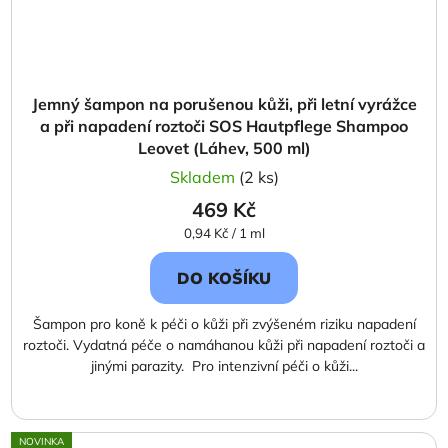
Jemný šampon na porušenou kůži, při letní vyrážce
a při napadení roztoči SOS Hautpflege Shampoo
Leovet (Láhev, 500 ml)
Skladem
(2 ks)
469 Kč
Měrná
0,94 Kč / 1 ml
cena:
DO KOŠÍKU
Šampon pro koně k péči o kůži při zvýšeném riziku napadení
roztoči. Vydatná péče o namáhanou kůži při napadení roztoči a
jinými parazity. Pro intenzivní péči o kůži...
NOVINKA