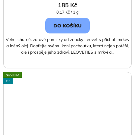
185 Kč
Měrná
0,17 Kč / 1 g
cena:
DO KOŠÍKU
Velmi chutné, zdravé pamlsky od značky Leovet s příchutí mrkev
a lněný olej. Dopřejte svému koni pochoutku, která nejen potěší,
ale i prospěje jeho zdraví. LEOVETIES s mrkví a...
NOVINKA
TIP