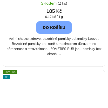
Skladem
(2 ks)
185 Kč
Měrná
0,17 Kč / 1 g
cena:
DO KOŠÍKU
Velmi chutné, zdravé, bezobilné pamlsky od značky Leovet.
Bezobilné pamlsky pro koně s maximálním důrazem na
přirozenost a stravitelnost. LEOVETIES PUR jsou pamlsky bez
obsahu...
NOVINKA
TIP