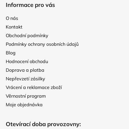
á
r
Informace pro vás
p
v
k
a
O nás
y
t
v
Kontakt
í
ý
Obchodní podmínky
p
Podmínky ochrany osobních údajů
i
s
Blog
u
Hodnocení obchodu
Doprava a platba
Nepřevzetí zásilky
Vrácení a reklamace zboží
Věrnostní program
Moje objednávka
Otevírací doba provozovny: