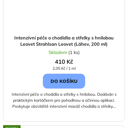
Intenzívní péče o chodidla a střelky s hnilobou
Leovet Strahlsan Leovet (Láhev, 200 ml)
Skladem
(1 ks)
410 Kč
Měrná
2,05 Kč / 1 ml
cena:
DO KOŠÍKU
Intenzívní péče o chodidla a střelky s hnilobou. Dodáván s
praktickým kartáčkem pro pohodlnou a účinnou aplikaci.
Poskytuje obzvláště intenzivní masáž chodidla a střelky....
NOVINKA