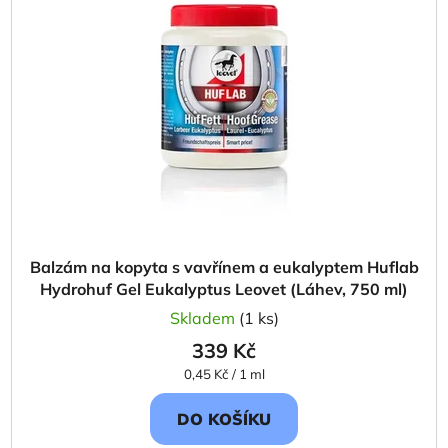
i
p
s
r
p
o
r
d
o
u
d
k
u
t
k
ů
t
ů
Balzám na kopyta s vavřínem a eukalyptem Huflab
Hydrohuf Gel Eukalyptus Leovet (Láhev, 750 ml)
Skladem
(1 ks)
339 Kč
Měrná
0,45 Kč / 1 ml
cena:
DO KOŠÍKU