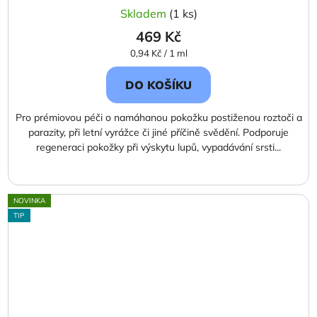
Skladem
(1 ks)
469 Kč
Měrná
0,94 Kč / 1 ml
cena:
DO KOŠÍKU
Pro prémiovou péči o namáhanou pokožku postiženou roztoči a
parazity, při letní vyrážce či jiné příčině svědění. Podporuje
regeneraci pokožky při výskytu lupů, vypadávání srsti...
NOVINKA
TIP