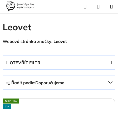
Přejít
Hledat
NÁKUP
na
Domů
/
Prodávané značky
/
Leovet
KOŠÍK
obsah
Leovet
Webová stránka značky:
Leovet
OTEVŘÍT FILTR
Ř
Řadit podle:
Doporučujeme
a
z
V
e
NOVINKA
ý
n
TIP
p
í