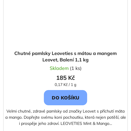
Chutné pamlsky Leoveties s mátou a mangem
Leovet, Balení 1,1 kg
Skladem
(1 ks)
185 Kč
Měrná
0,17 Kč / 1 g
cena:
DO KOŠÍKU
Velmi chutné, zdravé pamlsky od značky Leovet s příchutí máta
a mango. Dopřejte svému koni pochoutku, která nejen potěší, ale
i prospěje jeho zdraví. LEOVETIES Mint & Mango...