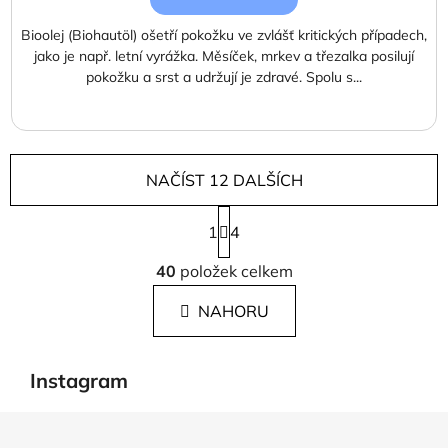
Bioolej (Biohautöl) ošetří pokožku ve zvlášť kritických případech,
jako je např. letní vyrážka. Měsíček, mrkev a třezalka posilují
pokožku a srst a udržují je zdravé. Spolu s...
NAČÍST 12 DALŠÍCH
S
1
t
4
r
O
á
40
položek celkem
v
n
l
k
NAHORU
á
o
d
v
a
á
Instagram
c
n
í
í
Z
p