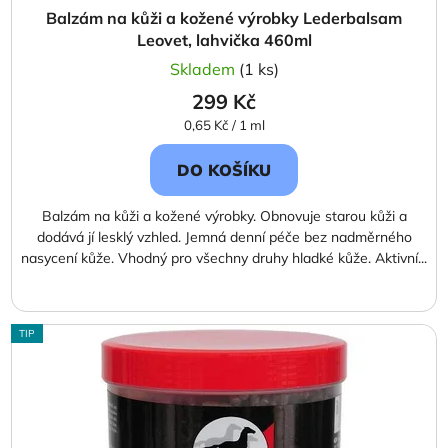
Balzám na kůži a kožené výrobky Lederbalsam
Leovet, lahvička 460ml
Skladem
(1 ks)
299 Kč
Měrná
0,65 Kč / 1 ml
cena:
DO KOŠÍKU
Balzám na kůži a kožené výrobky. Obnovuje starou kůži a
dodává jí lesklý vzhled. Jemná denní péče bez nadměrného
nasycení kůže. Vhodný pro všechny druhy hladké kůže. Aktivní...
TIP