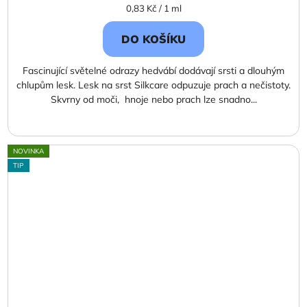
Měrná
0,83 Kč / 1 ml
cena:
DO KOŠÍKU
Fascinující světelné odrazy hedvábí dodávají srsti a dlouhým
chlupům lesk. Lesk na srst Silkcare odpuzuje prach a nečistoty.
Skvrny od moči, hnoje nebo prach lze snadno...
NOVINKA
TIP