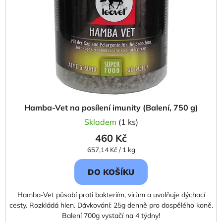
Hamba-Vet na posílení imunity (Balení, 750 g)
Skladem
(1 ks)
460 Kč
Měrná
657,14 Kč / 1 kg
cena:
DO KOŠÍKU
Hamba-Vet působí proti bakteriím, virům a uvolňuje dýchací
cesty. Rozkládá hlen. Dávkování: 25g denně pro dospělého koně.
Balení 700g vystačí na 4 týdny!