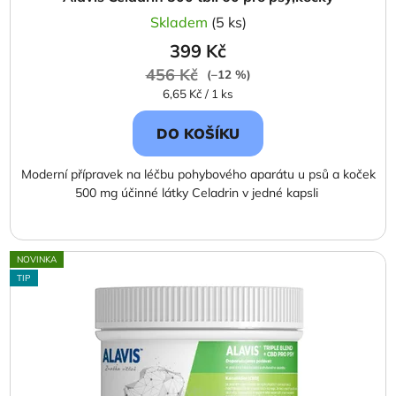
Skladem
(5 ks)
399 Kč
456 Kč
(–12 %)
Měrná
6,65 Kč / 1 ks
cena:
DO KOŠÍKU
Moderní přípravek na léčbu pohybového aparátu u psů a koček
500 mg účinné látky Celadrin v jedné kapsli
NOVINKA
TIP