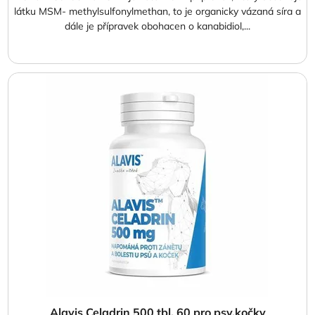
látku MSM- methylsulfonylmethan, to je organicky vázaná síra a
dále je přípravek obohacen o kanabidiol,...
Alavis Celadrin 500 tbl. 60 pro psy,kočky