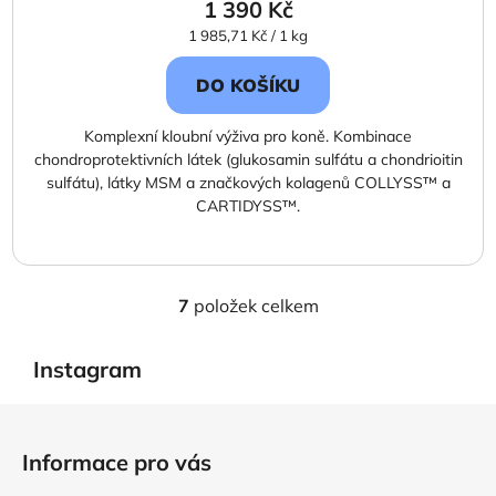
1 390 Kč
Měrná
1 985,71 Kč / 1 kg
cena:
DO KOŠÍKU
Komplexní kloubní výživa pro koně. Kombinace
chondroprotektivních látek (glukosamin sulfátu a chondrioitin
sulfátu), látky MSM a značkových kolagenů COLLYSS™ a
CARTIDYSS™.
7
položek celkem
O
v
l
Instagram
á
d
Z
a
á
Informace pro vás
c
p
í