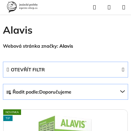
Přejít
Hledat
NÁKUP
na
Domů
/
Prodávané značky
/
Alavis
KOŠÍK
obsah
Alavis
Webová stránka značky:
Alavis
OTEVŘÍT FILTR
Ř
Řadit podle:
Doporučujeme
a
z
V
e
NOVINKA
ý
n
TIP
p
í