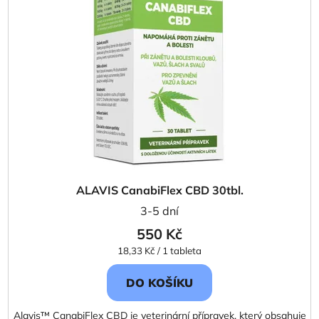
i
p
s
r
p
o
r
d
o
u
d
k
u
t
k
ů
t
ů
ALAVIS CanabiFlex CBD 30tbl.
3-5 dní
550 Kč
Měrná
18,33 Kč / 1 tableta
cena:
DO KOŠÍKU
Alavis™ CanabiFlex CBD je veterinární přípravek, který obsahuje