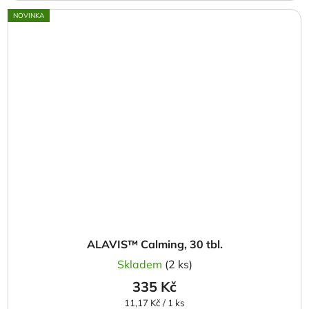
NOVINKA
ALAVIS™ Calming, 30 tbl.
Skladem
(2 ks)
335 Kč
Měrná
11,17 Kč / 1 ks