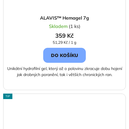
ALAVIS™ Hemagel 7g
Skladem
(1 ks)
359 Kč
Měrná
51,29 Kč / 1 g
cena:
DO KOŠÍKU
Unikátní hydrofilní gel, který až o polovinu zkracuje dobu hojení
jak drobných poranění, tak i větších chronických ran.
TIP