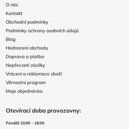
a
p
O nás
t
r
Kontakt
í
v
Obchodní podmínky
k
y
Podmínky ochrany osobních údajů
v
Blog
ý
p
Hodnocení obchodu
i
Doprava a platba
s
Nepřevzetí zásilky
u
Vrácení a reklamace zboží
Věrnostní program
Moje objednávka
Otevírací doba provozovny:
Pondělí 10:00 - 18:00