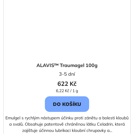
ALAVIS™ Traumagel 100g
3-5 dní
622 Kč
Měrná
6,22 Kč / 1 g
cena:
DO KOŠÍKU
Emulgel s rychlým nástupem účinku proti zánětu a bolesti kloubů
a svalů. Obsahuje patentově chráněnou látku Celadrin, která
zajišťuje účinnou lubrikaci kloubní chrupavky a...