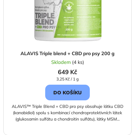
ALAVIS Triple blend + CBD pro psy 200 g
Skladem
(4 ks)
649 Kč
Měrná
3,25 Kč / 1 g
cena:
DO KOŠÍKU
ALAVIS™ Triple Blend + CBD pro psy obsahuje látku CBD
(kanabidiol) spolu s kombinací chondroprotek­tivních látek
(glukosamin sulfátu a chondroitin sulfátu), látky MSM...