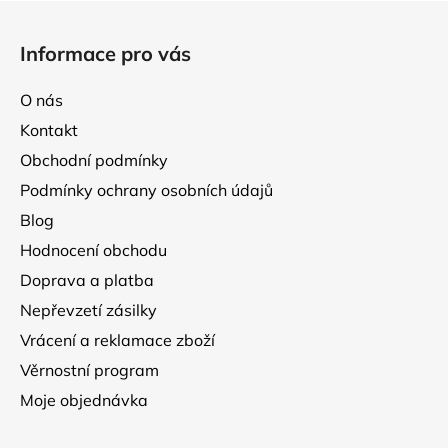
Z
á
Informace pro vás
p
a
O nás
t
Kontakt
í
Obchodní podmínky
Podmínky ochrany osobních údajů
Blog
Hodnocení obchodu
Doprava a platba
Nepřevzetí zásilky
Vrácení a reklamace zboží
Věrnostní program
Moje objednávka