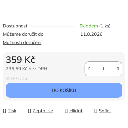
Dostupnost
Skladem
(1 ks)
Můžeme doručit do:
11.8.2026
Možnosti doručení
359 Kč
296,69 Kč bez DPH
Měrná cena:
51,29 Kč / 1 g
DO KOŠÍKU
Tisk
Zeptat se
Hlídat
Sdílet