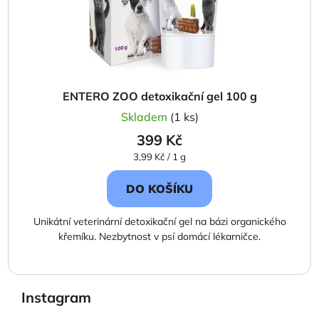
ENTERO ZOO detoxikační gel 100 g
Skladem
(1 ks)
399 Kč
Měrná
3,99 Kč / 1 g
cena:
DO KOŠÍKU
Unikátní veterinární detoxikační gel na bázi organického
křemíku. Nezbytnost v psí domácí lékarničce.
Instagram