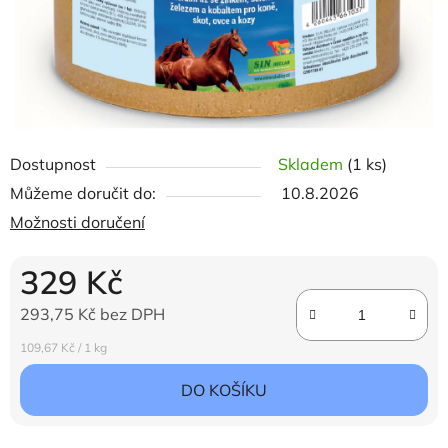
Dostupnost
Skladem
(1 ks)
Můžeme doručit do:
10.8.2026
Možnosti doručení
329 Kč
293,75 Kč bez DPH
Měrná cena:
109,67 Kč / 1 kg
DO KOŠÍKU