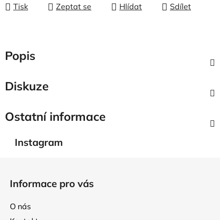
Tisk
Zeptat se
Hlídat
Sdílet
Popis
Diskuze
Ostatní informace
Instagram
Z
á
Informace pro vás
p
a
O nás
t