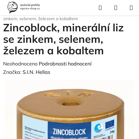
Přejít
Hledat
NÁKUP
na
Domů
/
Krmivo a vitamíny
/
Solné lizy
/
Zincoblock, minerální liz se
KOŠÍK
obsah
zinkem, selenem, železem a kobaltem
Zincoblock, minerální liz
se zinkem, selenem,
železem a kobaltem
Průměrné
Neohodnoceno
Podrobnosti hodnocení
hodnocení
Značka:
S.I.N. Hellas
produktu
je
0,0
z
5
hvězdiček.