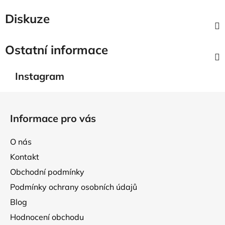
Diskuze
Ostatní informace
Instagram
Z
á
Informace pro vás
p
a
O nás
t
Kontakt
í
Obchodní podmínky
Podmínky ochrany osobních údajů
Blog
Hodnocení obchodu