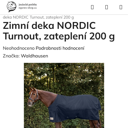
Přejít
Hledat
NÁKUP
na
Domů
/
Pro koně
/
Deky pro koně
/
Zimní deky
/
Zateplení 200g
/
Zimní
KOŠÍK
obsah
deka NORDIC Turnout, zateplení 200 g
Zimní deka NORDIC
Turnout, zateplení 200 g
Průměrné
Neohodnoceno
Podrobnosti hodnocení
hodnocení
Značka:
Waldhausen
produktu
je
0,0
z
5
hvězdiček.