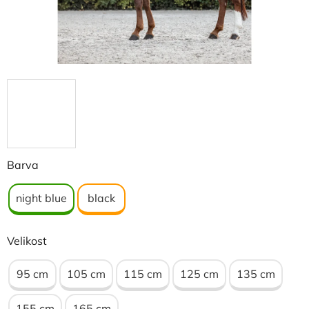
Barva
night blue
black
Velikost
95 cm
105 cm
115 cm
125 cm
135 cm
155 cm
165 cm