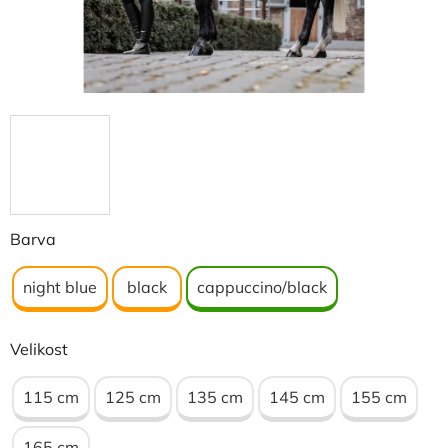
Barva
night blue
black
cappuccino/black
Velikost
115 cm
125 cm
135 cm
145 cm
155 cm
165 cm