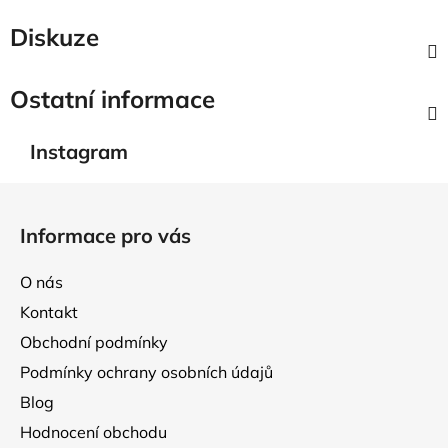
Diskuze
Ostatní informace
Instagram
Z
á
Informace pro vás
p
a
O nás
t
Kontakt
í
Obchodní podmínky
Podmínky ochrany osobních údajů
Blog
Hodnocení obchodu