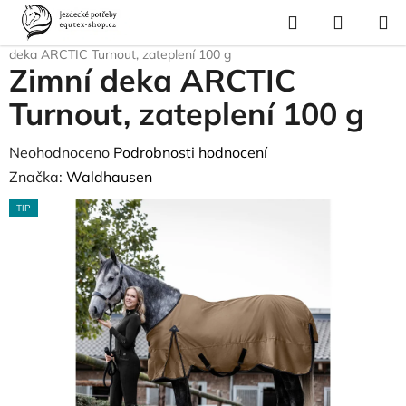
Přejít
Hledat
NÁKUP
na
Domů
/
Pro koně
/
Deky pro koně
/
Zimní deky
/
Zateplení 100g
/
Zimní
KOŠÍK
obsah
deka ARCTIC Turnout, zateplení 100 g
Zimní deka ARCTIC
Turnout, zateplení 100 g
Průměrné
Neohodnoceno
Podrobnosti hodnocení
hodnocení
Značka:
Waldhausen
produktu
TIP
je
0,0
z
5
hvězdiček.