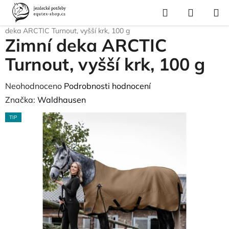
Přejít
Hledat
NÁKUP
na
Domů
/
Pro koně
/
Deky pro koně
/
Zimní deky
/
Zateplení 100g
/
Zimní
KOŠÍK
obsah
deka ARCTIC Turnout, vyšší krk, 100 g
Zimní deka ARCTIC
Turnout, vyšší krk, 100 g
Průměrné
Neohodnoceno
Podrobnosti hodnocení
hodnocení
Značka:
Waldhausen
produktu
TIP
je
0,0
z
5
hvězdiček.