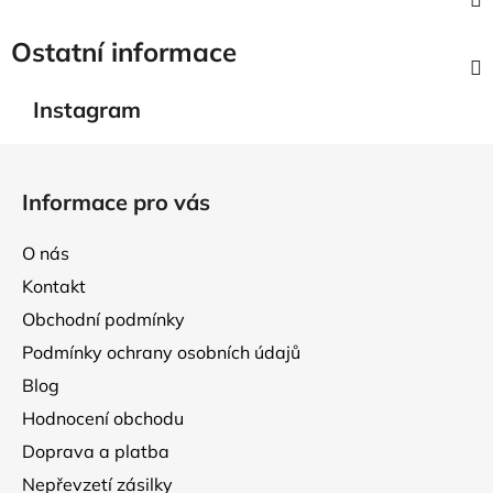
Ostatní informace
Instagram
Z
á
Informace pro vás
p
a
O nás
t
Kontakt
í
Obchodní podmínky
Podmínky ochrany osobních údajů
Blog
Hodnocení obchodu
Doprava a platba
Nepřevzetí zásilky