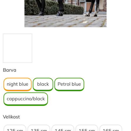
Barva
night blue
black
Petrol blue
cappuccino/black
Velikost
125 cm
135 cm
145 cm
155 cm
165 cm