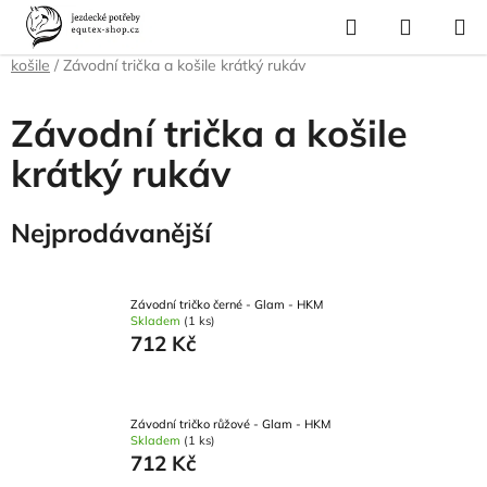
Přejít
Hledat
NÁKUP
na
Domů
/
Pro jezdce
/
Jezdecké oblečení
/
Trička a košile
/
Závodní trička a
KOŠÍK
obsah
košile
/
Závodní trička a košile krátký rukáv
Závodní trička a košile
krátký rukáv
Nejprodávanější
Závodní tričko černé - Glam - HKM
Skladem
(1 ks)
712 Kč
Závodní tričko růžové - Glam - HKM
Skladem
(1 ks)
712 Kč