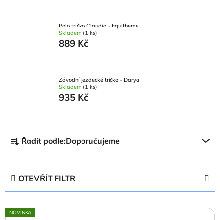
Polo tričko Claudia - Equitheme
Skladem
(1 ks)
889 Kč
Závodní jezdecké tričko - Darya
Skladem
(1 ks)
935 Kč
Ř
Řadit podle:
Doporučujeme
a
z
e
OTEVŘÍT FILTR
n
í
V
p
NOVINKA