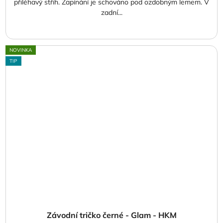
přiléhavý střih. Zapínání je schováno pod ozdobným lemem. V
zadní...
NOVINKA
TIP
Závodní tričko černé - Glam - HKM