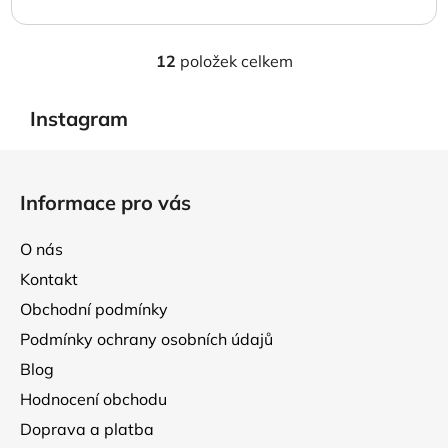
12
položek celkem
O
v
l
Instagram
á
d
Z
a
á
Informace pro vás
c
p
í
a
p
O nás
t
r
Kontakt
í
v
Obchodní podmínky
k
y
Podmínky ochrany osobních údajů
v
Blog
ý
p
Hodnocení obchodu
i
Doprava a platba
s