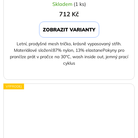
Skladem
(1 ks)
712 Kč
ZOBRAZIT VARIANTY
Letní, prodyšné mesh tričko, krásně vypasovaný střih.
Materiálové složení:87% nylon, 13% elastanePokyny pro
praní:lze prát v pračce na 30°C, wash inside out, jemný prací
cyklus
VÝPRODEJ