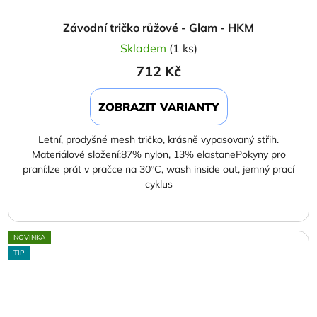
Závodní tričko růžové - Glam - HKM
Skladem
(1 ks)
712 Kč
ZOBRAZIT VARIANTY
Letní, prodyšné mesh tričko, krásně vypasovaný střih.
Materiálové složení:87% nylon, 13% elastanePokyny pro
praní:lze prát v pračce na 30°C, wash inside out, jemný prací
cyklus
NOVINKA
TIP