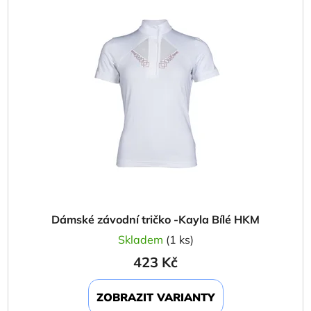
ý
r
p
o
i
d
s
u
p
k
r
t
o
ů
d
u
k
t
ů
Dámské závodní tričko -Kayla Bílé HKM
Skladem
(1 ks)
423 Kč
ZOBRAZIT VARIANTY