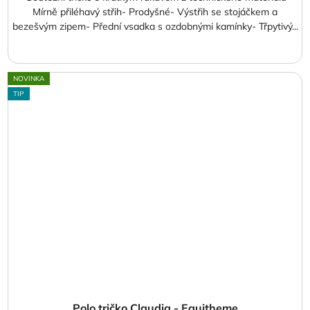
Mírně přiléhavý střih- Prodyšné- Výstřih se stojáčkem a
bezešvým zipem- Přední vsadka s ozdobnými kamínky- Třpytivý...
NOVINKA
TIP
Polo tričko Claudia - Equitheme