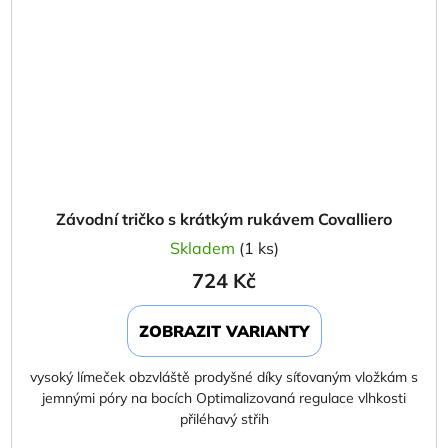
Závodní tričko s krátkým rukávem Covalliero
Skladem
(1 ks)
724 Kč
ZOBRAZIT VARIANTY
vysoký límeček obzvláště prodyšné díky síťovaným vložkám s
jemnými póry na bocích Optimalizovaná regulace vlhkosti
přiléhavý střih