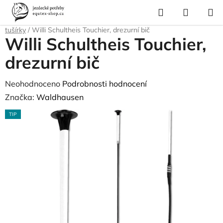
Přejít
Hledat
NÁKUP
na
Domů
/
Pro jezdce
/
Jezdecké vybavení
/
Biče a šporny
/
Drezurní biče
KOŠÍK
obsah
tušírky
/
Willi Schultheis Touchier, drezurní bič
Willi Schultheis Touchier,
drezurní bič
Průměrné
Neohodnoceno
Podrobnosti hodnocení
hodnocení
Značka:
Waldhausen
produktu
TIP
je
0,0
z
5
hvězdiček.