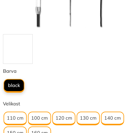
Barva
black
Velikost
110 cm
100 cm
120 cm
130 cm
140 cm
150 cm
160 cm