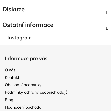
Diskuze
Ostatní informace
Instagram
Z
á
Informace pro vás
p
a
O nás
t
Kontakt
í
Obchodní podmínky
Podmínky ochrany osobních údajů
Blog
Hodnocení obchodu