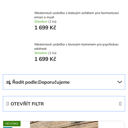
Westernová uzdečka s ledovým achátem pro harmonizaci
emocí a mysli
Skladem
(1 ks)
1 699 Kč
Westernová uzdečka s lávovým kamenem pro psychickou
odolnost
Skladem
(1 ks)
1 699 Kč
Ř
Řadit podle:
Doporučujeme
a
z
e
OTEVŘÍT FILTR
n
í
V
p
NOVINKA