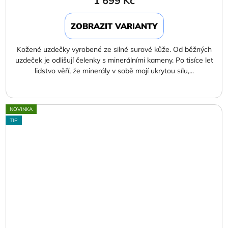
1 699 Kč
ZOBRAZIT VARIANTY
Kožené uzdečky vyrobené ze silné surové kůže. Od běžných
uzdeček je odlišují čelenky s minerálními kameny. Po tisíce let
lidstvo věří, že minerály v sobě mají ukrytou sílu,...
NOVINKA
TIP