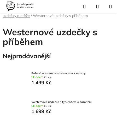
Přejít
Hledat
NÁKUP
na
Domů
/
Pro koně
/
Westernové vybavení pro koně
/
Westernové
KOŠÍK
obsah
uzdečky a otěže
/
Westernové uzdečky s příběhem
Westernové uzdečky s
příběhem
Nejprodávanější
Kožená westernová dvououška s korálky
Skladem
(1 ks)
1 499 Kč
Westernová uzdečka s tyrkenitem a čaroitem
Skladem
(1 ks)
1 699 Kč