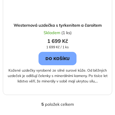
Westernová uzdečka s tyrkenitem a čaroitem
Skladem
(1 ks)
1 699 Kč
Měrná
1 699 Kč / 1 ks
cena:
DO KOŠÍKU
Kožené uzdečky vyrobené ze silné surové kůže. Od běžných
uzdeček je odlišují čelenky s minerálními kameny. Po tisíce let
lidstvo věří, že minerály v sobě mají ukrytou sílu,...
5
položek celkem
O
v