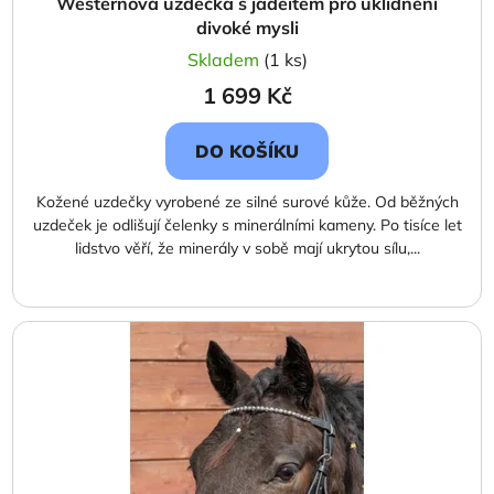
Westernová uzdečka s jadeitem pro uklidnění
divoké mysli
Skladem
(1 ks)
1 699 Kč
DO KOŠÍKU
Kožené uzdečky vyrobené ze silné surové kůže. Od běžných
uzdeček je odlišují čelenky s minerálními kameny. Po tisíce let
lidstvo věří, že minerály v sobě mají ukrytou sílu,...