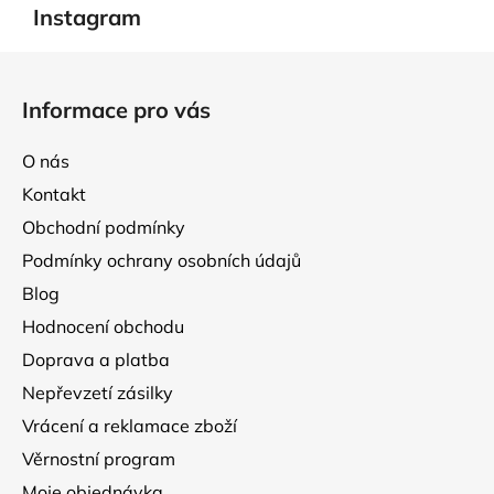
l
Instagram
á
d
Z
a
á
Informace pro vás
c
p
í
a
p
O nás
t
r
Kontakt
í
v
Obchodní podmínky
k
y
Podmínky ochrany osobních údajů
v
Blog
ý
p
Hodnocení obchodu
i
Doprava a platba
s
Nepřevzetí zásilky
u
Vrácení a reklamace zboží
Věrnostní program
Moje objednávka