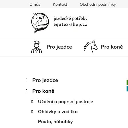
Přejít
O nás
Kontakt
Obchodní podmínky
na
obsah
Pro jezdce
Pro koně
P
K
Přeskočit
Pro jezdce
a
kategorie
o
t
Pro koně
s
e
t
g
Uždění a poprsní postroje
r
o
Ohlávky a vodítka
a
r
i
n
Pouta, náhubky
e