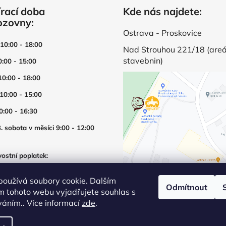
rací doba
Kde nás najdete:
ozovny:
Ostrava - Proskovice
 10:00 - 18:00
Nad Strouhou 221/18 (areá
stavebnin)
0:00 - 15:00
10:00 - 18:00
 10:00 - 15:00
0:00 - 16:30
. sobota v měsíci 9:00 - 12:00
ostní poplatek:
í prodejny mimo otevírací dobu
používá soubory cookie. Dalším
Odmítnout
m tohoto webu vyjadřujete souhlas s
íváním.. Více informací
zde
.