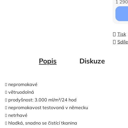
1 290
Měrná c
Tisk
Sdíle
Popis
Diskuze
nepromokavé
větruodolná
prodyšnost: 3.000 ml/m²/24 hod
nepromokavost testovaná v německu
netrhavé
hladká, snadno se čistící tkanina