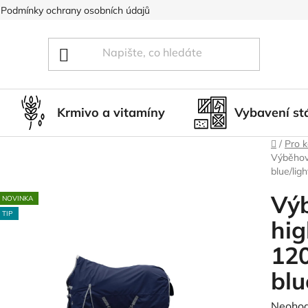
Podmínky ochrany osobních údajů
Blog
Hodnocení obcho
Krmivo a vitamíny
Vybavení st
Domů
/
Pro 
Výběhov
blue/ligh
Vý
NOVINKA
TIP
hi
12
blu
Průměr
Neoho