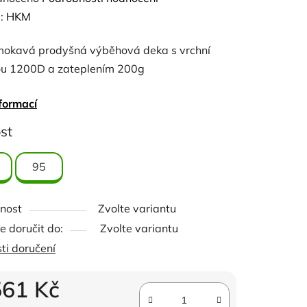
ení
:
HKM
tu
okavá prodyšná výběhová deka s vrchní
ou 1200D a zateplením 200g
formací
ček.
st
95
nost
Zvolte variantu
 doručit do:
Zvolte variantu
ti doručení
561 Kč