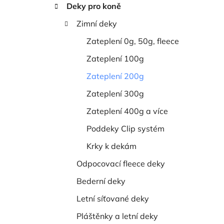
n
Deky pro koně
í
Zimní deky
p
a
Zateplení 0g, 50g, fleece
n
Zateplení 100g
e
Zateplení 200g
l
Zateplení 300g
Zateplení 400g a více
Poddeky Clip systém
Krky k dekám
Odpocovací fleece deky
Bederní deky
Letní síťované deky
Pláštěnky a letní deky