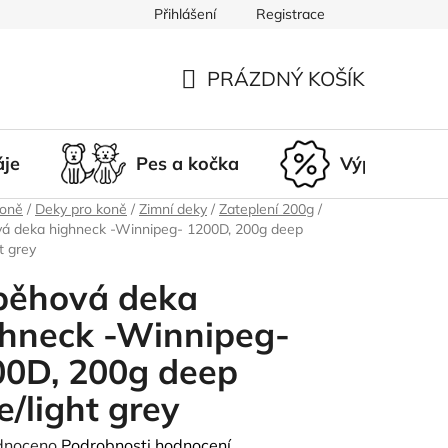
Přihlášení
Registrace
du
Doprava a platba
Nepřevzetí zásilky
Vrácení a r
PRÁZDNÝ KOŠÍK
NÁKUPNÍ
KOŠÍK
áje
Pes a kočka
Výprodej
koně
/
Deky pro koně
/
Zimní deky
/
Zateplení 200g
/
á deka highneck -Winnipeg- 1200D, 200g deep
t grey
běhová deka
ghneck -Winnipeg-
00D, 200g deep
e/light grey
né
dnoceno
Podrobnosti hodnocení