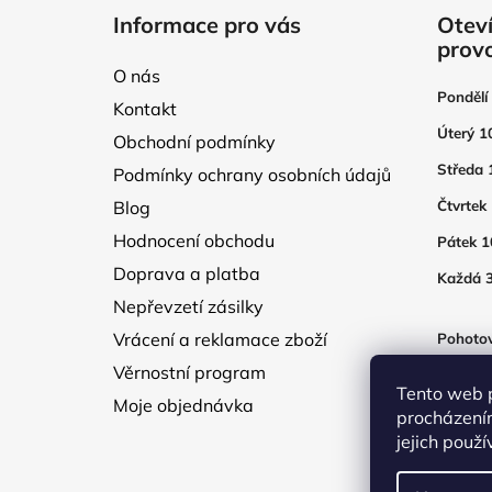
á
Informace pro vás
Oteví
p
prov
a
O nás
t
Pondělí
Kontakt
í
Úterý 1
Obchodní podmínky
Středa 
Podmínky ochrany osobních údajů
Blog
Čtvrtek
Hodnocení obchodu
Pátek 1
Doprava a platba
Každá 3
Nepřevzetí zásilky
Vrácení a reklamace zboží
Pohotov
otevřen
Věrnostní program
250Kč
Tento web 
Moje objednávka
procházení
jejich použ