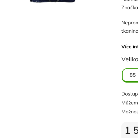
hodnoc
Značka
produk
Neprom
je
tkanin
0,0
z
Více in
5
hvězdi
Veliko
85
Dostup
Můžeme
Možnos
1 