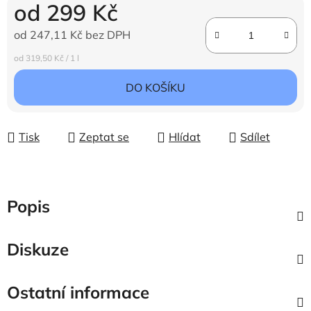
od
299 Kč
od
247,11 Kč
bez DPH
Měrná cena:
od 319,50 Kč / 1 l
DO KOŠÍKU
Tisk
Zeptat se
Hlídat
Sdílet
Popis
Diskuze
Ostatní informace