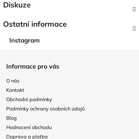
Diskuze
Ostatní informace
Instagram
Z
á
Informace pro vás
p
a
O nás
t
Kontakt
í
Obchodní podmínky
Podmínky ochrany osobních údajů
Blog
Hodnocení obchodu
Doprava a platba