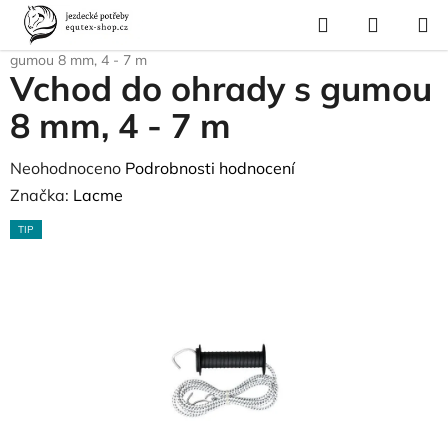
Přejít
Hledat
NÁKUP
na
Domů
/
Vybavení stáje
/
Ohrada
/
Vstupy, branky
/
Vchod do ohrady s
KOŠÍK
obsah
gumou 8 mm, 4 - 7 m
Vchod do ohrady s gumou
8 mm, 4 - 7 m
Průměrné
Neohodnoceno
Podrobnosti hodnocení
hodnocení
Značka:
Lacme
produktu
TIP
je
0,0
z
5
hvězdiček.