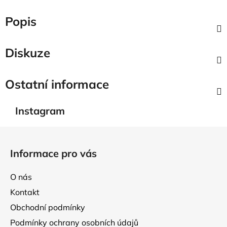
Popis
Diskuze
Ostatní informace
Instagram
Z
á
Informace pro vás
p
a
O nás
t
Kontakt
í
Obchodní podmínky
Podmínky ochrany osobních údajů