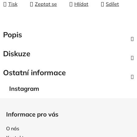
Tisk
Zeptat se
Hlídat
Sdílet
Popis
Diskuze
Ostatní informace
Instagram
Z
á
Informace pro vás
p
a
O nás
t