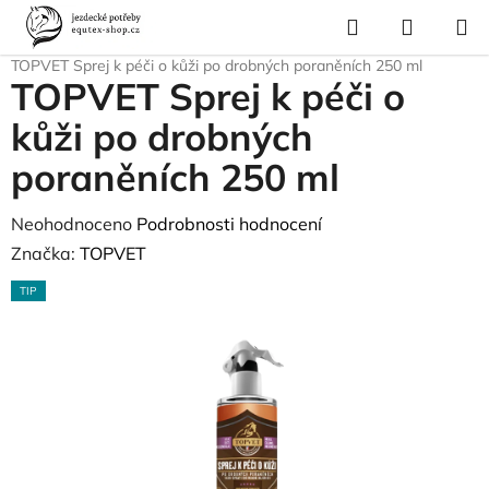
Přejít
Hledat
NÁKUP
na
Domů
/
Pro koně
/
Zdravotní materiál, masti
/
Desinfekce, zranění
/
KOŠÍK
obsah
TOPVET Sprej k péči o kůži po drobných poraněních 250 ml
TOPVET Sprej k péči o
kůži po drobných
poraněních 250 ml
Průměrné
Neohodnoceno
Podrobnosti hodnocení
hodnocení
Značka:
TOPVET
produktu
TIP
je
0,0
z
5
hvězdiček.