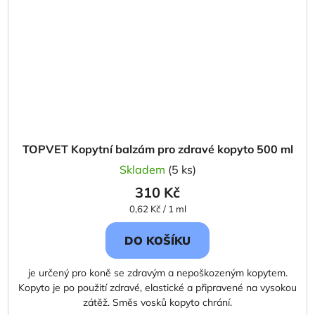
TOPVET Kopytní balzám pro zdravé kopyto 500 ml
Skladem
(5 ks)
310 Kč
Měrná
0,62 Kč / 1 ml
cena:
DO KOŠÍKU
je určený pro koně se zdravým a nepoškozeným kopytem.
Kopyto je po použití zdravé, elastické a připravené na vysokou
zátěž. Směs vosků kopyto chrání.