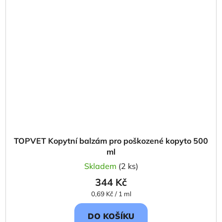
TOPVET Kopytní balzám pro poškozené kopyto 500
ml
Skladem
(2 ks)
344 Kč
Měrná
0,69 Kč / 1 ml
cena:
DO KOŠÍKU