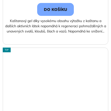
cena:
DO KOŠÍKU
Kaštanový gel díky vysokému obsahu výtažku z kaštanu a
dalších aktivních látek napomáhá k regeneraci pohmožděných a
unavených svalů, kloubů, šlach a vazů. Napomáhá ke snížení...
TIP