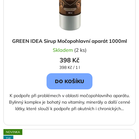
GREEN IDEA Sirup Močopohlavní aparát 1000ml
Skladem
(2 ks)
398 Kč
Měrná
398 Kč / 1 l
cena:
DO KOŠÍKU
K podpoře při problémech v oblasti močopohlavního aparátu.
Bylinný komplex je bohatý na vitamíny, minerály a další cenné
látky, které slouží k podpoře při akutních i chronických...
NOVINKA
TIP