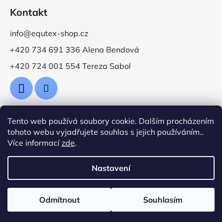
Kontakt
info@equtex-shop.cz
+420 734 691 336 Alena Bendová
+420 724 001 554 Tereza Sabol
Tento web používá soubory cookie. Dalším procházením
Přijímáme online platby
tohoto webu vyjadřujete souhlas s jejich používáním..
Více informací
zde
.
Nastavení
Vytvořil Shoptet
Odmítnout
Souhlasím
Copyright 2026
Jezdecké potřeby EquTex
. Všechna
práva vyhrazena.
Upravit nastavení cookies