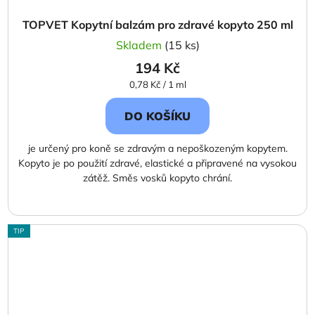
TOPVET Kopytní balzám pro zdravé kopyto 250 ml
Skladem
(15 ks)
194 Kč
Měrná
0,78 Kč / 1 ml
cena:
DO KOŠÍKU
je určený pro koně se zdravým a nepoškozeným kopytem.
Kopyto je po použití zdravé, elastické a připravené na vysokou
zátěž. Směs vosků kopyto chrání.
TIP