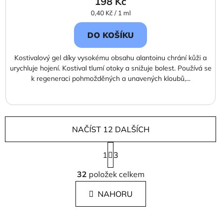
198 Kč
Měrná
0,40 Kč / 1 ml
cena:
DO KOŠÍKU
Kostivalový gel díky vysokému obsahu alantoinu chrání kůži a
urychluje hojení. Kostival tlumí otoky a snižuje bolest. Používá se
k regeneraci pohmožděných a unavených kloubů,...
NAČÍST 12 DALŠÍCH
S
1
t
3
r
O
á
32
položek celkem
v
n
l
k
NAHORU
á
o
d
v
a