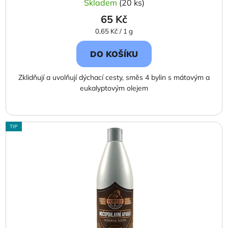
Skladem
(20 ks)
65 Kč
Měrná
0,65 Kč / 1 g
cena:
DO KOŠÍKU
Zklidňují a uvolňují dýchací cesty, směs 4 bylin s mátovým a
eukalyptovým olejem
TIP