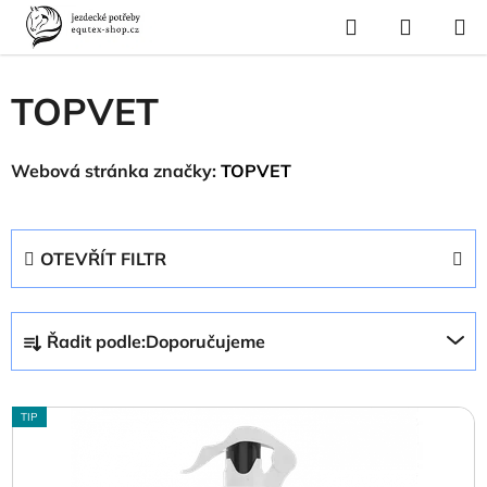
Přejít
Hledat
NÁKUP
na
Domů
/
Prodávané značky
/
TOPVET
KOŠÍK
obsah
TOPVET
Webová stránka značky:
TOPVET
OTEVŘÍT FILTR
Ř
Řadit podle:
Doporučujeme
a
z
V
e
TIP
ý
n
p
í