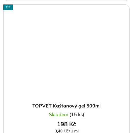
TIP
TOPVET Kaštanový gel 500ml
Skladem
(15 ks)
198 Kč
Měrná
0,40 Kč / 1 ml