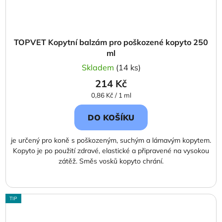
TOPVET Kopytní balzám pro poškozené kopyto 250
ml
Skladem
(14 ks)
214 Kč
Měrná
0,86 Kč / 1 ml
cena:
DO KOŠÍKU
je určený pro koně s poškozeným, suchým a lámavým kopytem.
Kopyto je po použití zdravé, elastické a připravené na vysokou
zátěž. Směs vosků kopyto chrání.
TIP