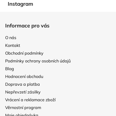
á
Instagram
c
n
í
í
Z
p
á
r
Informace pro vás
p
v
k
a
O nás
y
t
v
Kontakt
í
ý
Obchodní podmínky
p
Podmínky ochrany osobních údajů
i
s
Blog
u
Hodnocení obchodu
Doprava a platba
Nepřevzetí zásilky
Vrácení a reklamace zboží
Věrnostní program
Moje objednávka