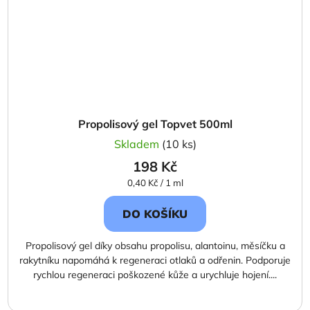
Propolisový gel Topvet 500ml
Skladem
(10 ks)
198 Kč
Měrná
0,40 Kč / 1 ml
cena:
DO KOŠÍKU
Propolisový gel díky obsahu propolisu, alantoinu, měsíčku a
rakytníku napomáhá k regeneraci otlaků a odřenin. Podporuje
rychlou regeneraci poškozené kůže a urychluje hojení....