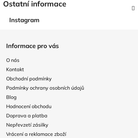
Ostatní informace
Instagram
Z
á
Informace pro vás
p
a
O nás
t
Kontakt
í
Obchodní podmínky
Podmínky ochrany osobních údajů
Blog
Hodnocení obchodu
Doprava a platba
Nepřevzetí zásilky
Vrácení a reklamace zboží