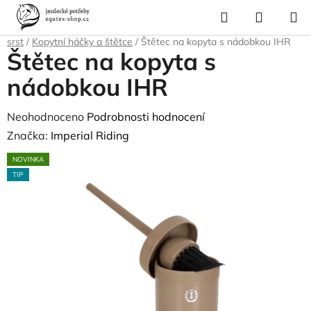
Přejít
Hledat
NÁKUP
na
Domů
/
Pro koně
/
Péče o srst, kopyta, úložné boxy a tašky
/
Čištění na
KOŠÍK
obsah
srst
/
Kopytní háčky a štětce
/
Štětec na kopyta s nádobkou IHR
Štětec na kopyta s
nádobkou IHR
Průměrné
Neohodnoceno
Podrobnosti hodnocení
hodnocení
Značka:
Imperial Riding
produktu
NOVINKA
je
TIP
0,0
z
5
hvězdiček.