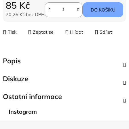
85 Kč
DO KOŠÍKU
70,25 Kč bez DPH
Měrná cena:
Tisk
Zeptat se
Hlídat
Sdílet
Popis
Diskuze
Ostatní informace
Instagram
Z