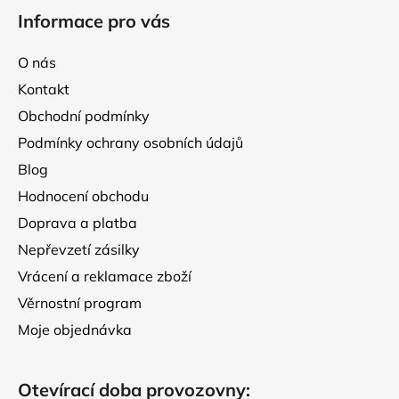
á
Informace pro vás
p
a
O nás
t
Kontakt
í
Obchodní podmínky
Podmínky ochrany osobních údajů
Blog
Hodnocení obchodu
Doprava a platba
Nepřevzetí zásilky
Vrácení a reklamace zboží
Věrnostní program
Moje objednávka
Otevírací doba provozovny: