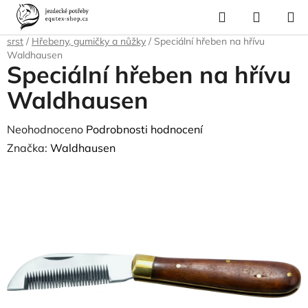
Přejít
Hledat
NÁKUP
na
Domů
/
Pro koně
/
Péče o srst, kopyta, úložné boxy a tašky
/
Čištění na
KOŠÍK
obsah
srst
/
Hřebeny, gumičky a nůžky
/
Speciální hřeben na hřívu
Waldhausen
Speciální hřeben na hřívu
Waldhausen
Průměrné
Neohodnoceno
Podrobnosti hodnocení
hodnocení
Značka:
Waldhausen
produktu
je
0,0
z
5
hvězdiček.