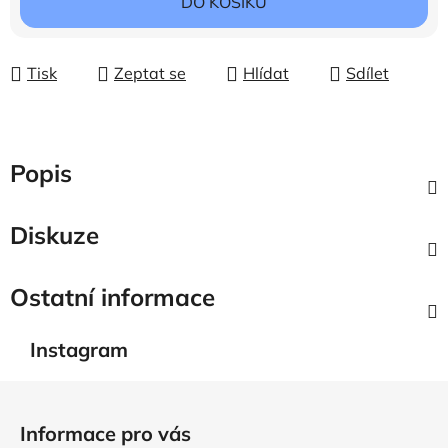
DO KOŠÍKU
Tisk
Zeptat se
Hlídat
Sdílet
Popis
Diskuze
Ostatní informace
Instagram
Z
á
Informace pro vás
p