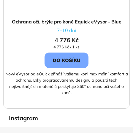
Ochrana očí, brýle pro koně Equick eVysor - Blue
7-10 dní
4 776 Kč
Měrná
4 776 Kč / 1 ks
cena:
DO KOŠÍKU
Nový eVysor od eQuick přináší vašemu koni maximální komfort a
ochranu. Díky propracovanému designu a použití těch
nejkvalitnějších materiálů poskytuje 360° ochranu očí vašeho
koně.
Instagram
Z