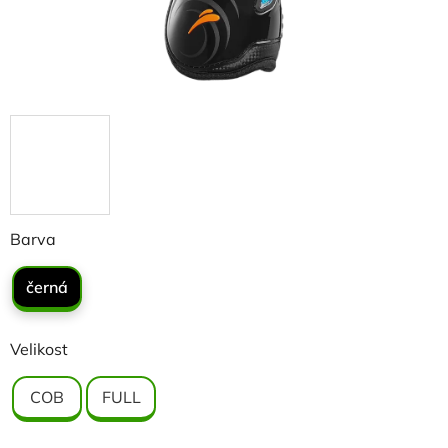
Barva
černá
Velikost
COB
FULL