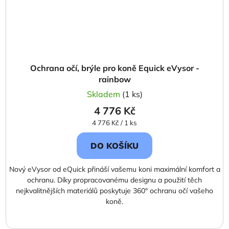
Ochrana očí, brýle pro koně Equick eVysor -
rainbow
Skladem
(1 ks)
4 776 Kč
Měrná
4 776 Kč / 1 ks
cena:
DO KOŠÍKU
Nový eVysor od eQuick přináší vašemu koni maximální komfort a
ochranu. Díky propracovanému designu a použití těch
nejkvalitnějších materiálů poskytuje 360° ochranu očí vašeho
koně.