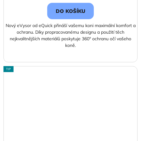
cena:
DO KOŠÍKU
Nový eVysor od eQuick přináší vašemu koni maximální komfort a
ochranu. Díky propracovanému designu a použití těch
nejkvalitnějších materiálů poskytuje 360° ochranu očí vašeho
koně.
TIP