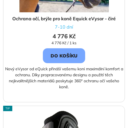
Ochrana očí, brýle pro koně Equick eVysor - čiré
7-10 dní
4 776 Kč
Měrná
4 776 Kč / 1 ks
cena:
DO KOŠÍKU
Nový eVysor od eQuick přináší vašemu koni maximální komfort a
ochranu. Díky propracovanému designu a použití těch
nejkvalitnějších materiálů poskytuje 360° ochranu očí vašeho
koně.
TIP