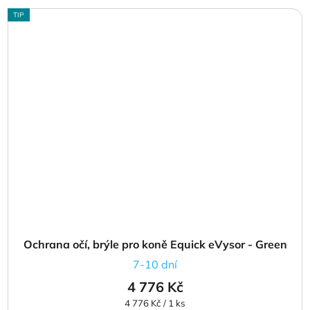
TIP
Ochrana očí, brýle pro koně Equick eVysor - Green
7-10 dní
4 776 Kč
Měrná
4 776 Kč / 1 ks