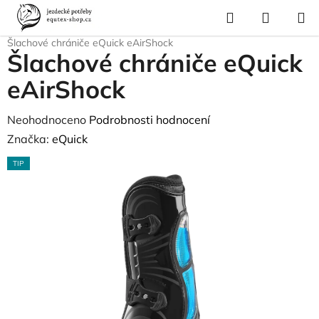
Přejít
Hledat
NÁKUP
na
Domů
/
Pro koně
/
Ochrana nohou koně
/
Chrániče a šlachovky
/
KOŠÍK
obsah
Šlachové chrániče eQuick eAirShock
Šlachové chrániče eQuick
eAirShock
Průměrné
Neohodnoceno
Podrobnosti hodnocení
hodnocení
Značka:
eQuick
produktu
TIP
je
0,0
z
5
hvězdiček.