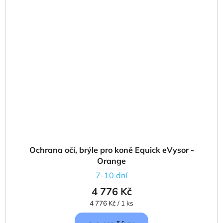
Ochrana očí, brýle pro koně Equick eVysor -
Orange
7-10 dní
4 776 Kč
Měrná
4 776 Kč / 1 ks
cena: