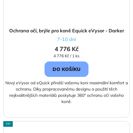
Ochrana očí, brýle pro koně Equick eVysor - Darker
7-10 dní
4 776 Kč
Měrná
4 776 Kč / 1 ks
cena:
DO KOŠÍKU
Nový eVysor od eQuick přináší vašemu koni maximální komfort a
ochranu. Díky propracovanému designu a použití těch
nejkvalitnějších materiálů poskytuje 360° ochranu očí vašeho
koně.
TIP