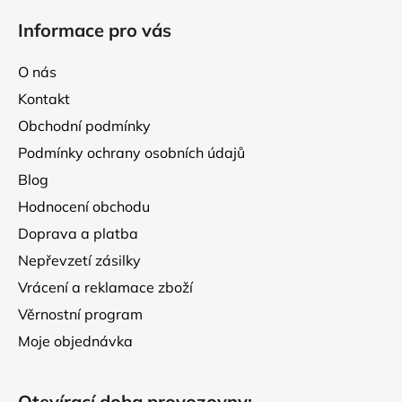
á
Informace pro vás
p
a
O nás
t
Kontakt
í
Obchodní podmínky
Podmínky ochrany osobních údajů
Blog
Hodnocení obchodu
Doprava a platba
Nepřevzetí zásilky
Vrácení a reklamace zboží
Věrnostní program
Moje objednávka
Otevírací doba provozovny: