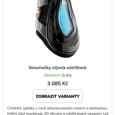
Strouhačky eQuick eAirShock
Skladem
(1 ks)
3 085 Kč
ZOBRAZIT VARIANTY
Chrániče spěnky s nově přepracovaným tvarem a skořepinou.
Vnitřní část kombinuje 3D síťovinu a odvětrávaný neopren, což