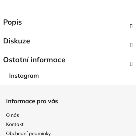
Popis
Diskuze
Ostatní informace
Instagram
Z
á
Informace pro vás
p
a
O nás
t
Kontakt
í
Obchodní podmínky