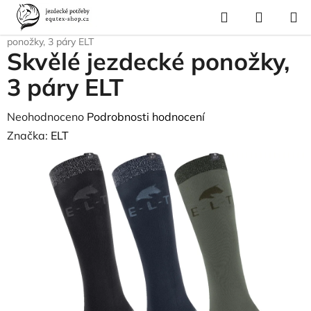
Přejít
Hledat
NÁKUP
na
Domů
/
Pro jezdce
/
Jezdecké oblečení
/
Podkolenky
/
Skvělé jezdecké
KOŠÍK
obsah
ponožky, 3 páry ELT
Skvělé jezdecké ponožky,
3 páry ELT
Průměrné
Neohodnoceno
Podrobnosti hodnocení
hodnocení
Značka:
ELT
produktu
je
0,0
z
5
hvězdiček.