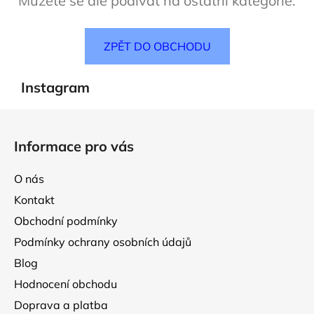
Můžete se ale podívat na ostatní kategorie.
ZPĚT DO OBCHODU
Instagram
Z
á
Informace pro vás
p
a
O nás
t
Kontakt
í
Obchodní podmínky
Podmínky ochrany osobních údajů
Blog
Hodnocení obchodu
Doprava a platba