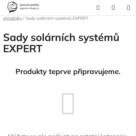
Přejít
Hledat
NÁKUP
na
Domů
/
Vybavení stáje
/
Ohrada
/
Solární systémy pro elektrické
KOŠÍK
obsah
ohradníky
/
Sady solárních systémů EXPERT
Sady solárních systémů
EXPERT
Produkty teprve připravujeme.