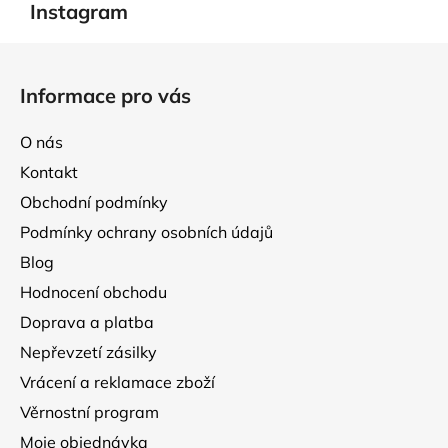
Instagram
Z
á
Informace pro vás
p
a
O nás
t
Kontakt
í
Obchodní podmínky
Podmínky ochrany osobních údajů
Blog
Hodnocení obchodu
Doprava a platba
Nepřevzetí zásilky
Vrácení a reklamace zboží
Věrnostní program
Moje objednávka