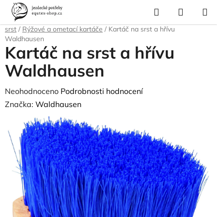
Přejít
Hledat
NÁKUP
na
Domů
/
Pro koně
/
Péče o srst, kopyta, úložné boxy a tašky
/
Čištění na
KOŠÍK
obsah
srst
/
Rýžové a ometací kartáče
/
Kartáč na srst a hřívu
Waldhausen
Kartáč na srst a hřívu
Waldhausen
Průměrné
Neohodnoceno
Podrobnosti hodnocení
hodnocení
Značka:
Waldhausen
produktu
je
0,0
z
5
hvězdiček.