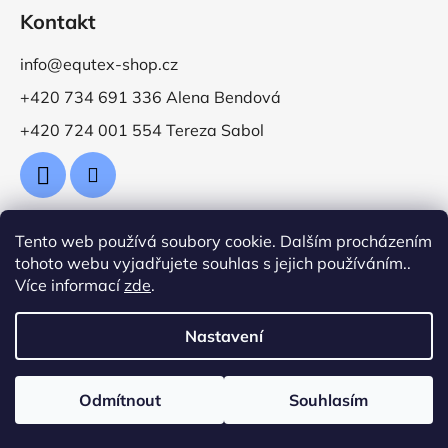
Kontakt
info@equtex-shop.cz
+420 734 691 336 Alena Bendová
+420 724 001 554 Tereza Sabol
Tento web používá soubory cookie. Dalším procházením
Přijímáme online platby
tohoto webu vyjadřujete souhlas s jejich používáním..
Více informací
zde
.
Nastavení
Vytvořil Shoptet
Odmítnout
Souhlasím
Copyright 2026
Jezdecké potřeby EquTex
. Všechna
práva vyhrazena.
Upravit nastavení cookies