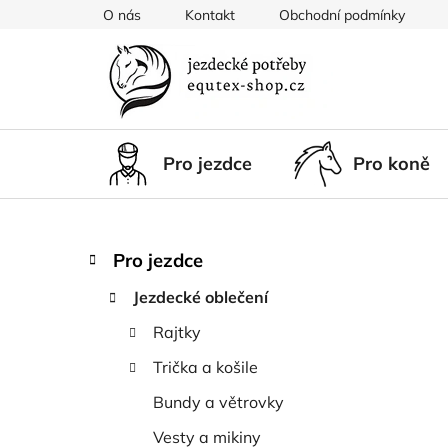
Přejít
O nás
Kontakt
Obchodní podmínky
na
obsah
Pro jezdce
Pro koně
P
K
Přeskočit
Pro jezdce
a
kategorie
o
t
Jezdecké oblečení
s
e
t
Rajtky
g
r
o
Trička a košile
a
r
i
n
Bundy a větrovky
e
n
Vesty a mikiny