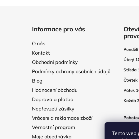
Z
á
Informace pro vás
Oteví
p
prov
a
O nás
t
Pondělí
Kontakt
í
Úterý 1
Obchodní podmínky
Středa 
Podmínky ochrany osobních údajů
Blog
Čtvrtek
Hodnocení obchodu
Pátek 1
Doprava a platba
Každá 3
Nepřevzetí zásilky
Vrácení a reklamace zboží
Pohotov
otevřen
Věrnostní program
250Kč
Tento web 
Moje objednávka