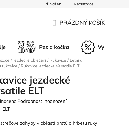
Přihlášení
Registrace
du
Doprava a platba
Nepřevzetí zásilky
Vrácení a r
PRÁZDNÝ KOŠÍK
NÁKUPNÍ
KOŠÍK
áje
Pes a kočka
Výprodej
ezdce
/
Jezdecké oblečení
/
Rukavice
/
Letní a
í rukavice
/
Rukavice jezdecké Versatile ELT
avice jezdecké
satile ELT
né
dnoceno
Podrobnosti hodnocení
ení
:
ELT
tu
 strečové záhyby v oblasti prstů a hřbetu ruky