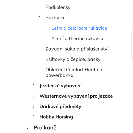
í
Podkolenky
p
a
Rukavice
n
Letní a celoroční rukavice
e
Zimní a thermo rukavice
l
Závodní saka a příslušenství
Kšiltovky a čepice, pásky
Oblečení Comfort Heat na
powerbanku
Jezdecké vybavení
Westernové vybavení pro jezdce
Dárkové předměty
Hobby Horsing
Pro koně