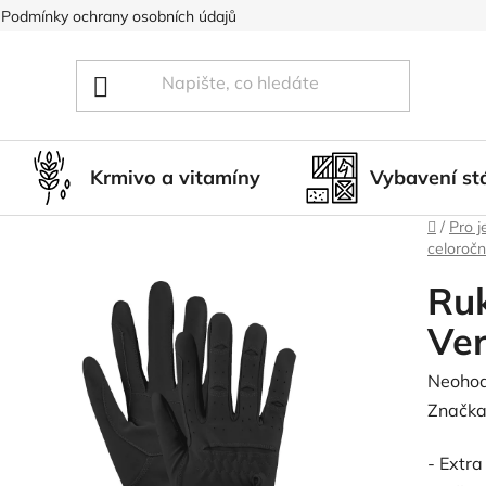
Podmínky ochrany osobních údajů
Blog
Hodnocení obcho
Krmivo a vitamíny
Vybavení st
Domů
/
Pro j
celoročn
Ruk
Ver
Průměr
Neoho
hodnoc
Značka
produk
- Extra
je