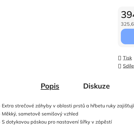
39
325,6
Měrná c
Tisk
Sdíle
Popis
Diskuze
- Extra strečové záhyby v oblasti prstů a hřbetu ruky zajišťu
- Měkký, sametově semišový vzhled
- S dotykovou páskou pro nastavení šířky v zápěstí