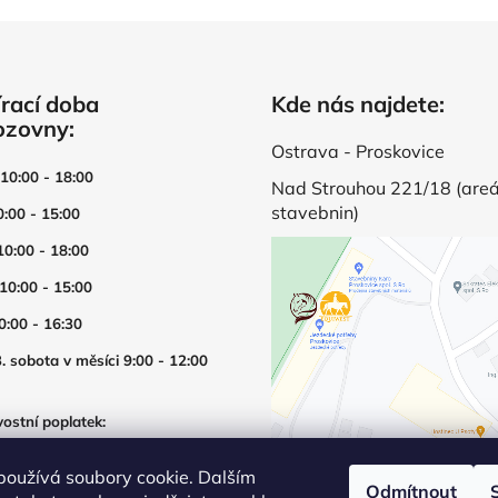
rací doba
Kde nás najdete:
ozovny:
Ostrava - Proskovice
 10:00 - 18:00
Nad Strouhou 221/18 (areá
stavebnin)
0:00 - 15:00
10:00 - 18:00
 10:00 - 15:00
0:00 - 16:30
. sobota v měsíci 9:00 - 12:00
ostní poplatek:
í prodejny mimo otevírací dobu
používá soubory cookie. Dalším
Odmítnout