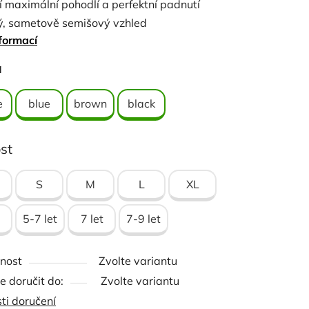
jí maximální pohodlí a perfektní padnutí
ý, sametově semišový vzhled
formací
ykovou páskou pro nastavení šířky v zápěstí
ček.
a
ál: 50%, polyuretan, 50% polyester
e
blue
brown
black
st
S
M
L
XL
5-7 let
7 let
7-9 let
nost
Zvolte variantu
 doručit do:
Zvolte variantu
ti doručení