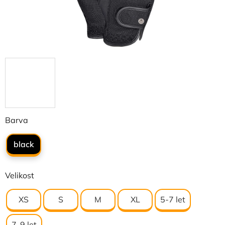
Barva
black
Velikost
XS
S
M
XL
5-7 let
7-9 let