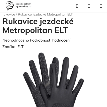
Přejít
Hledat
NÁKUP
na
Domů
/
Pro jezdce
/
Jezdecké oblečení
/
Rukavice
/
Letní a celoroční
KOŠÍK
obsah
rukavice
/
Rukavice jezdecké Metropolitan ELT
Rukavice jezdecké
Metropolitan ELT
Průměrné
Neohodnoceno
Podrobnosti hodnocení
hodnocení
Značka:
ELT
produktu
je
0,0
z
5
hvězdiček.