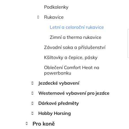
í
Podkolenky
p
a
Rukavice
n
Letní a celoroční rukavice
e
Zimní a thermo rukavice
l
Závodní saka a příslušenství
Kšiltovky a čepice, pásky
Oblečení Comfort Heat na
powerbanku
Jezdecké vybavení
Westernové vybavení pro jezdce
Dárkové předměty
Hobby Horsing
Pro koně