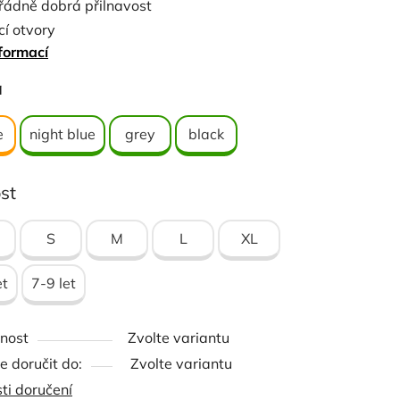
řádně dobrá přilnavost
cí otvory
formací
hy otěží
nek na zápěstí s dotykovou páskou
ček.
a
é pohodlí při nošení z extra hladké a měkké
e
night blue
grey
black
y se vzhledem kůže, dokonale přizpůsobené
by splňovalo všechny požadavky jezdce.
st
S
M
L
XL
et
7-9 let
nost
Zvolte variantu
 doručit do:
Zvolte variantu
ti doručení