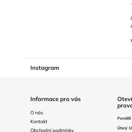
Instagram
Z
á
Informace pro vás
Oteví
p
prov
a
O nás
t
Pondělí
Kontakt
í
Úterý 1
Obchodní podmínky