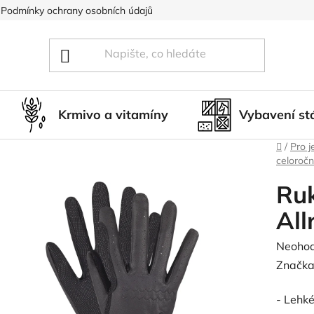
Podmínky ochrany osobních údajů
Blog
Hodnocení obcho
Krmivo a vitamíny
Vybavení st
Domů
/
Pro j
celoročn
Ruk
All
Průměr
Neoho
hodnoc
Značka
produk
- Lehké
je