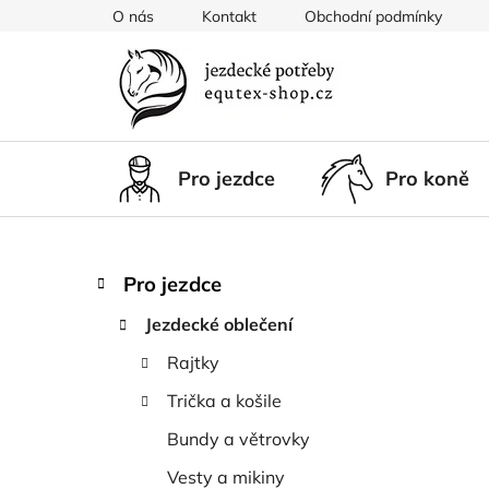
Přejít
O nás
Kontakt
Obchodní podmínky
na
obsah
Pro jezdce
Pro koně
P
K
Přeskočit
Pro jezdce
a
kategorie
o
t
Jezdecké oblečení
s
e
t
Rajtky
g
r
o
Trička a košile
a
r
i
n
Bundy a větrovky
e
n
Vesty a mikiny