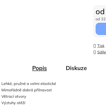
o
od
32
Měrná c
Tisk
Sdíle
Popis
Diskuze
- Lehké, pružné a velmi elastické
- Mimořádně dobrá přilnavost
- Větrací otvory
- Výztuhy otěží