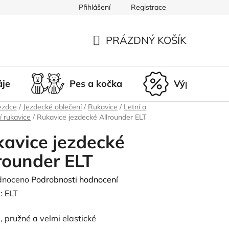
Přihlášení
Registrace
du
Doprava a platba
Nepřevzetí zásilky
Vrácení a r
PRÁZDNÝ KOŠÍK
NÁKUPNÍ
KOŠÍK
áje
Pes a kočka
Výprodej
ezdce
/
Jezdecké oblečení
/
Rukavice
/
Letní a
í rukavice
/
Rukavice jezdecké Allrounder ELT
avice jezdecké
rounder ELT
né
dnoceno
Podrobnosti hodnocení
ení
:
ELT
tu
, pružné a velmi elastické