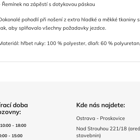
- Řemínek na zápěstí s dotykovou páskou
Dokonalé pohodlí při nošení z extra hladké a měkké tkaniny
tak, aby splňovalo všechny požadavky jezdce.
Materiál: hřbet ruky: 100 % polyester, dlaň: 60 % polyuretan
rací doba
Kde nás najdete:
ozovny:
Ostrava - Proskovice
 10:00 - 18:00
Nad Strouhou 221/18 (areá
stavebnin)
0:00 - 15:00