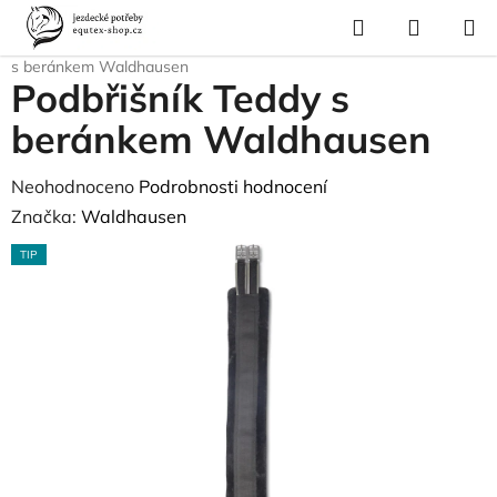
Přejít
Hledat
NÁKUP
na
Domů
/
Pro koně
/
Sedla a příslušenství
/
Podbřišníky
/
Podbřišník Teddy
KOŠÍK
obsah
s beránkem Waldhausen
Podbřišník Teddy s
beránkem Waldhausen
Průměrné
Neohodnoceno
Podrobnosti hodnocení
hodnocení
Značka:
Waldhausen
produktu
TIP
je
0,0
z
5
hvězdiček.