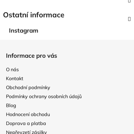
Ostatní informace
Instagram
Z
á
Informace pro vás
p
a
O nás
t
Kontakt
í
Obchodní podmínky
Podmínky ochrany osobních údajů
Blog
Hodnocení obchodu
Doprava a platba
Nepřevzetí zásilky