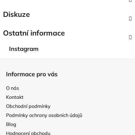
Diskuze
Ostatní informace
Instagram
Z
á
Informace pro vás
p
a
O nás
t
Kontakt
í
Obchodní podmínky
Podmínky ochrany osobních údajů
Blog
Hodnocení obchodu