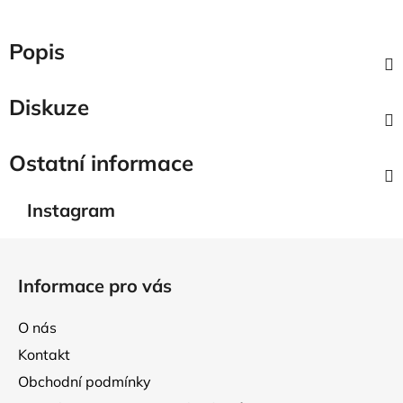
Popis
Diskuze
Ostatní informace
Instagram
Z
á
Informace pro vás
p
a
O nás
t
Kontakt
í
Obchodní podmínky