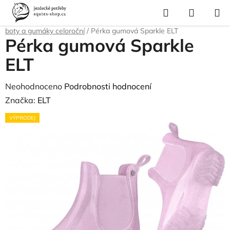
Přejít
Hledat
NÁKUP
na
Domů
/
Pro jezdce
/
Jezdecké vybavení
/
Jezdecké boty a pérka
/
Pérka,
KOŠÍK
obsah
boty a gumáky celoroční
/
Pérka gumová Sparkle ELT
Pérka gumová Sparkle
ELT
Průměrné
Neohodnoceno
Podrobnosti hodnocení
hodnocení
Značka:
ELT
produktu
VÝPRODEJ
je
0,0
z
5
hvězdiček.