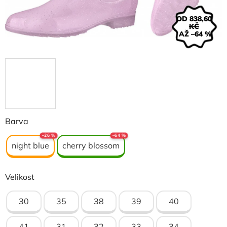
OD 838,60
KČ
AŽ –64 %
Barva
–26 %
–64 %
night blue
cherry blossom
Velikost
30
35
38
39
40
41
31
32
33
34