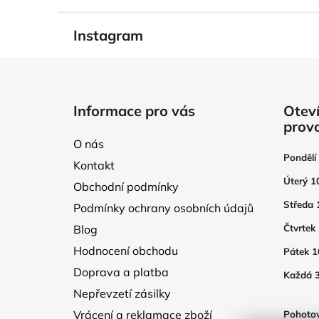
Instagram
Z
á
Informace pro vás
Oteví
p
prov
a
O nás
t
Pondělí
Kontakt
í
Úterý 1
Obchodní podmínky
Středa 
Podmínky ochrany osobních údajů
Blog
Čtvrtek
Hodnocení obchodu
Pátek 1
Doprava a platba
Každá 3
Nepřevzetí zásilky
Vrácení a reklamace zboží
Pohotov