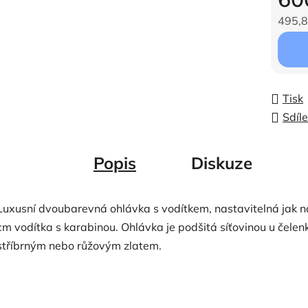
495,8
Měrná c
Tisk
Sdíle
Popis
Diskuze
Luxusní dvoubarevná ohlávka s vodítkem, nastavitelná jak na
cm vodítka s karabinou. Ohlávka je podšitá síťovinou u čelenk
stříbrným nebo růžovým zlatem.