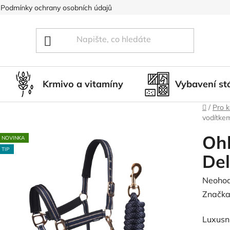
Podmínky ochrany osobních údajů
Blog
Hodnocení obcho
Krmivo a vitamíny
Vybavení st
Domů
/
Pro 
vodítke
Ohl
NOVINKA
TIP
De
Průměr
Neoho
hodnoc
Značka
produk
Luxusn
je