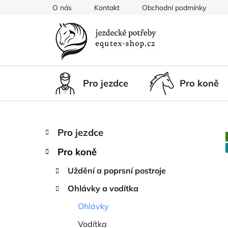
Přejít
O nás
Kontakt
Obchodní podmínky
na
obsah
Pro jezdce
Pro koně
P
K
Přeskočit
Pro jezdce
a
kategorie
o
t
Pro koně
s
e
t
g
Uždění a poprsní postroje
r
o
Ohlávky a vodítka
a
r
i
n
Ohlávky
e
n
Vodítka