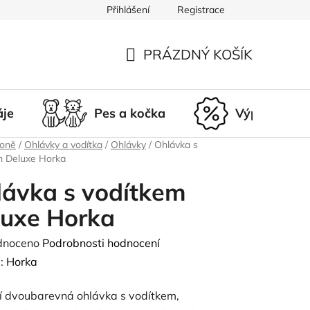
Přihlášení
Registrace
du
Doprava a platba
Nepřevzetí zásilky
Vrácení a r
PRÁZDNÝ KOŠÍK
NÁKUPNÍ
KOŠÍK
áje
Pes a kočka
Výprodej
koně
/
Ohlávky a vodítka
/
Ohlávky
/
Ohlávka s
m Deluxe Horka
ávka s vodítkem
luxe Horka
né
dnoceno
Podrobnosti hodnocení
ení
:
Horka
tu
í dvoubarevná ohlávka s vodítkem,