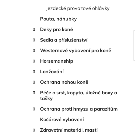
í
Jezdecké provazové ohlávky
p
a
Pouta, náhubky
n
Deky pro koně
e
Sedla a příslušenství
l
Westernové vybavení pro koně
Horsemanship
Lonžování
Ochrana nohou koně
Péče o srst, kopyta, úložné boxy a
tašky
Ochrana proti hmyzu a parazitům
Kočárové vybavení
Zdravotní materiál, masti