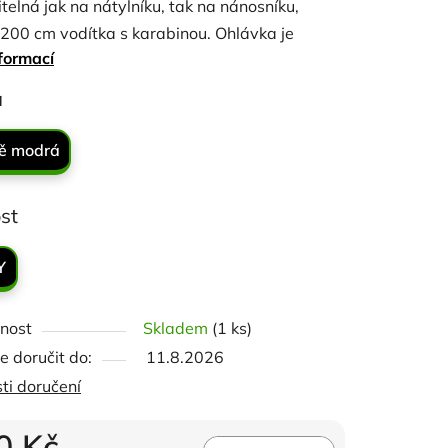
telná jak na nátylníku, tak na nánosníku,
 200 cm vodítka s karabinou. Ohlávka je
formací
 síťovinou u čelenky, nosního pásku a lícnic a
ončena stříbrným nebo růžovým zlatem.
ček.
a
ě modrá
st
Y
nost
Skladem
(1 ks)
 doručit do:
11.8.2026
ti doručení
0 Kč