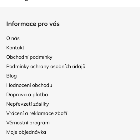
Z
á
Informace pro vás
p
a
O nás
t
Kontakt
í
Obchodní podmínky
Podmínky ochrany osobních údajů
Blog
Hodnocení obchodu
Doprava a platba
Nepřevzetí zásilky
Vrácení a reklamace zboží
Věrnostní program
Moje objednávka