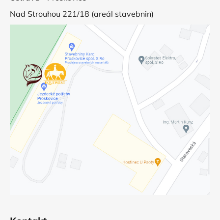
Nad Strouhou 221/18 (areál stavebnin)