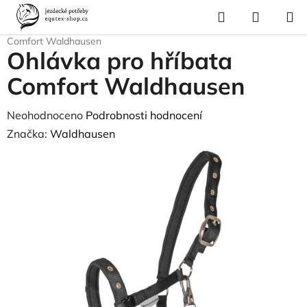
Přejít
Hledat
NÁKUP
na
Domů
/
Pro koně
/
Ohlávky a vodítka
/
Ohlávky
/
Ohlávka pro hříbata
KOŠÍK
obsah
Comfort Waldhausen
Ohlávka pro hříbata
Comfort Waldhausen
Průměrné
Neohodnoceno
Podrobnosti hodnocení
hodnocení
Značka:
Waldhausen
produktu
je
0,0
z
5
hvězdiček.