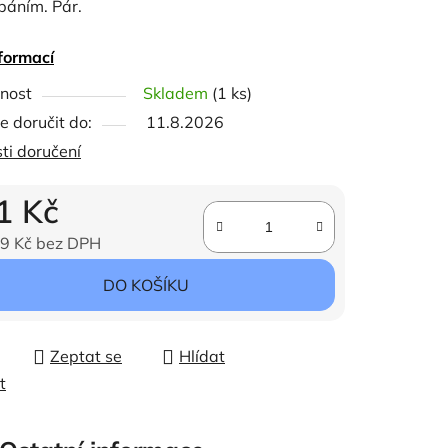
báním. Pár.
formací
ček.
nost
Skladem
(1 ks)
 doručit do:
11.8.2026
ti doručení
1 Kč
9 Kč bez DPH
ena:
DO KOŠÍKU
Zeptat se
Hlídat
t