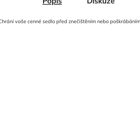
Popis
Diskuze
Chrání vaše cenné sedlo před znečištěním nebo poškrábáním