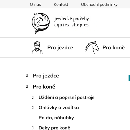
Přejít
O nás
Kontakt
Obchodní podmínky
na
obsah
Pro jezdce
Pro koně
P
K
Přeskočit
Pro jezdce
a
kategorie
o
t
Pro koně
s
e
t
g
Uždění a poprsní postroje
r
o
Ohlávky a vodítka
a
r
i
n
Pouta, náhubky
e
n
Deky pro koně