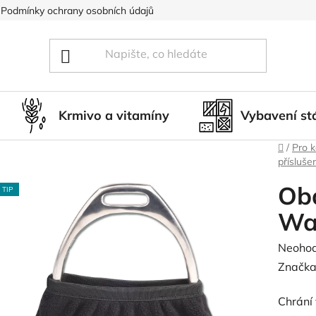
Podmínky ochrany osobních údajů
Blog
Hodnocení obcho
Krmivo a vitamíny
Vybavení st
Domů
/
Pro 
přísluše
Ob
TIP
Wa
Průměr
Neoho
hodnoc
Značka
produk
Chrání
je