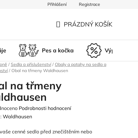
Přihlášení
Registrace
du
Doprava a platba
Nepřevzetí zásilky
Vrácení a r
PRÁZDNÝ KOŠÍK
NÁKUPNÍ
KOŠÍK
áje
Pes a kočka
Výprodej
koně
/
Sedla a příslušenství
/
Obaly a potahy na sedla a
nství
/
Obal na třmeny Waldhausen
al na třmeny
ldhausen
né
dnoceno
Podrobnosti hodnocení
ení
:
Waldhausen
tu
 vaše cenné sedlo před znečištěním nebo