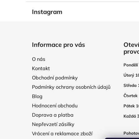
Instagram
Z
á
Informace pro vás
Oteví
p
prov
a
O nás
t
Pondělí
Kontakt
í
Úterý 1
Obchodní podmínky
Středa 
Podmínky ochrany osobních údajů
Blog
Čtvrtek
Hodnocení obchodu
Pátek 1
Doprava a platba
Každá 3
Nepřevzetí zásilky
Vrácení a reklamace zboží
Pohotov