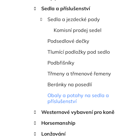
í
Sedla a příslušenství
p
a
Sedla a jezdecké pady
n
Komisní prodej sedel
e
Podsedlové dečky
l
Tlumící podložky pod sedlo
Podbřišníky
Třmeny a třmenové řemeny
Beránky na posedlí
Obaly a potahy na sedla a
příslušenství
Westernové vybavení pro koně
Horsemanship
Lonžování