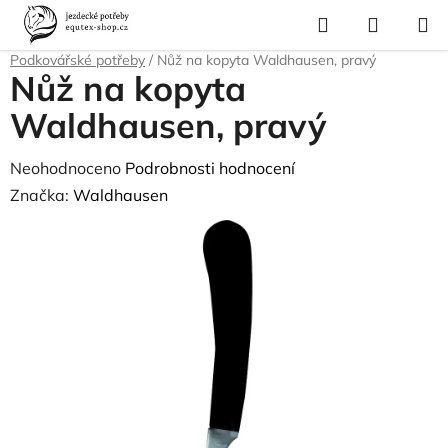
Přejít
Hledat
NÁKUP
na
Domů
/
Pro koně
/
Péče o srst, kopyta, úložné boxy a tašky
/
KOŠÍK
obsah
Podkovářské potřeby
/
Nůž na kopyta Waldhausen, pravý
Nůž na kopyta
Waldhausen, pravý
Průměrné
Neohodnoceno
Podrobnosti hodnocení
hodnocení
Značka:
Waldhausen
produktu
je
0,0
z
5
hvězdiček.