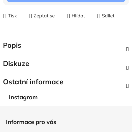
Tisk
Zeptat se
Hlídat
Sdílet
Popis
Diskuze
Ostatní informace
Instagram
Z
á
Informace pro vás
p