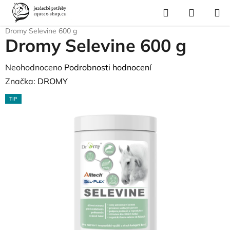
Přejít
Hledat
NÁKUP
na
Domů
/
Krmivo a vitamíny
/
Vitamíny a minerály
/
Vitamíny a minerály
/
KOŠÍK
obsah
Dromy Selevine 600 g
Dromy Selevine 600 g
Průměrné
Neohodnoceno
Podrobnosti hodnocení
hodnocení
Značka:
DROMY
produktu
TIP
je
0,0
z
5
hvězdiček.