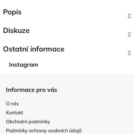
Popis
Diskuze
Ostatní informace
Instagram
Z
á
Informace pro vás
p
a
O nás
t
Kontakt
í
Obchodní podmínky
Podmínky ochrany osobních údajů