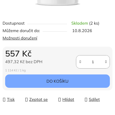
Dostupnost
Skladem
(2 ks)
Můžeme doručit do:
10.8.2026
Možnosti doručení
557 Kč
497,32 Kč bez DPH
Měrná cena:
1 114 Kč / 1 kg
DO KOŠÍKU
Tisk
Zeptat se
Hlídat
Sdílet