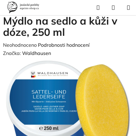
Přejít
Hledat
NÁKUP
na
Domů
/
Pro koně
/
Péče o kůži
/
Mýdlo na sedlo a kůži v dóze, 250 ml
KOŠÍK
obsah
Mýdlo na sedlo a kůži v
dóze, 250 ml
Průměrné
Neohodnoceno
Podrobnosti hodnocení
hodnocení
Značka:
Waldhausen
produktu
je
0,0
z
5
hvězdiček.