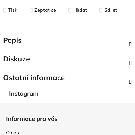
Tisk
Zeptat se
Hlídat
Sdílet
Popis
Diskuze
Ostatní informace
Instagram
Z
á
Informace pro vás
p
a
O nás