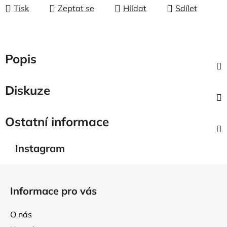
Tisk
Zeptat se
Hlídat
Sdílet
Popis
Diskuze
Ostatní informace
Instagram
Z
á
Informace pro vás
p
a
O nás
t