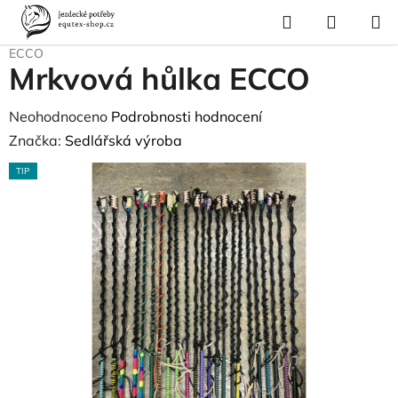
Přejít
Hledat
NÁKUP
na
Domů
/
Pro koně
/
Horsemanship
/
Mrkvové hůlky
/
Mrkvová hůlka
KOŠÍK
obsah
ECCO
Mrkvová hůlka ECCO
Průměrné
Neohodnoceno
Podrobnosti hodnocení
hodnocení
Značka:
Sedlářská výroba
produktu
TIP
je
0,0
z
5
hvězdiček.