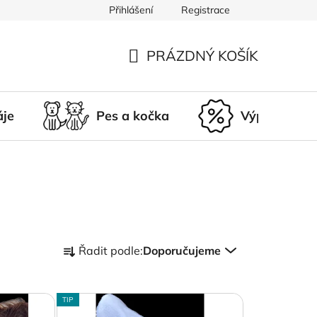
Přihlášení
Registrace
du
Doprava a platba
Nepřevzetí zásilky
Vrácení a r
PRÁZDNÝ KOŠÍK
NÁKUPNÍ
KOŠÍK
áje
Pes a kočka
Výprodej
Ř
Řadit podle:
Doporučujeme
a
z
e
TIP
n