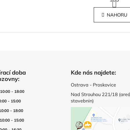
t
O
r
v
á
l
NAHORU
n
á
k
d
o
v
a
á
c
n
í
í
p
r
v
rací doba
Kde nás najdete:
k
ozovny:
y
v
Ostrava - Proskovice
ý
 10:00 - 18:00
Nad Strouhou 221/18 (areá
p
stavebnin)
0:00 - 15:00
i
s
10:00 - 18:00
u
 10:00 - 15:00
0:00 - 16:30