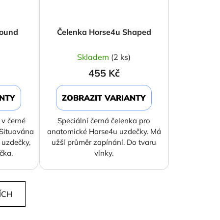
Round
Čelenka Horse4u Shaped
)
Skladem
(2 ks)
455 Kč
ANTY
ZOBRAZIT VARIANTY
 v černé
Speciální černá čelenka pro
 Situována
anatomické Horse4u uzdečky. Má
 uzdečky,
užší průměr zapínání. Do tvaru
čka.
vlnky.
ÍCH