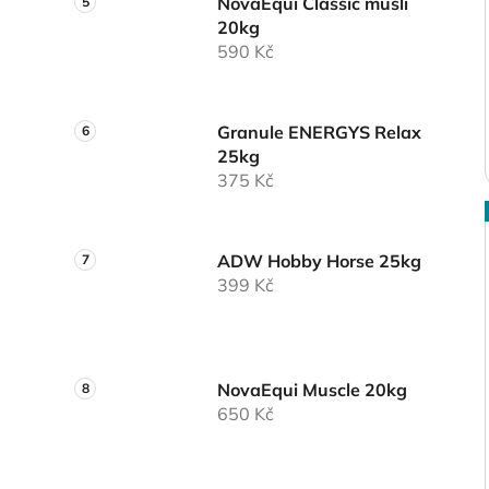
NovaEqui Classic musli
20kg
590 Kč
Granule ENERGYS Relax
25kg
375 Kč
ADW Hobby Horse 25kg
399 Kč
NovaEqui Muscle 20kg
650 Kč