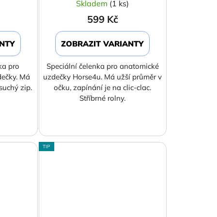
)
Skladem
(1 ks)
599 Kč
ANTY
ZOBRAZIT VARIANTY
ka pro
Speciální čelenka pro anatomické
dečky. Má
uzdečky Horse4u. Má užší průměr v
suchý zip.
očku, zapínání je na clic-clac.
Stříbrné rolny.
TIP