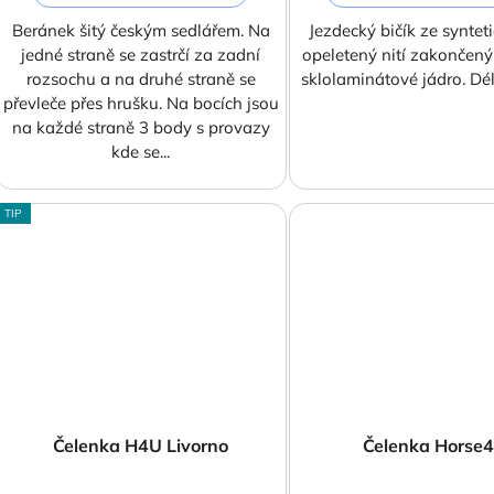
Beránek šitý českým sedlářem. Na
Jezdecký bičík ze syntet
jedné straně se zastrčí za zadní
opeletený nití zakončen
rozsochu a na druhé straně se
sklolaminátové jádro. Dé
převleče přes hrušku. Na bocích jsou
na každé straně 3 body s provazy
kde se...
TIP
Čelenka H4U Livorno
Čelenka Horse