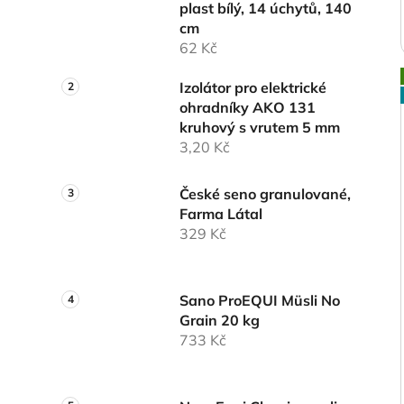
plast bílý, 14 úchytů, 140
cm
62 Kč
Izolátor pro elektrické
ohradníky AKO 131
kruhový s vrutem 5 mm
3,20 Kč
České seno granulované,
Farma Látal
329 Kč
Sano ProEQUI Müsli No
Grain 20 kg
733 Kč