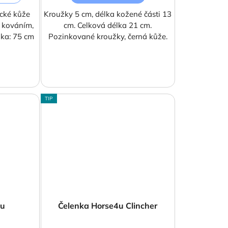
ické kůže
Kroužky 5 cm, délka kožené části 13
ý kováním,
cm. Celková délka 21 cm.
lka: 75 cm
Pozinkované kroužky, černá kůže.
TIP
4u
Čelenka Horse4u Clincher