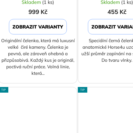
Skladem
(1 ks)
Skladem
(1 ks
999 Kč
455 Kč
ZOBRAZIT VARIANTY
ZOBRAZIT VARI
Originální čelenka, která má luxusní
Speciální černá čelen
velké čiré kameny. Čelenka je
anatomické Horse4u uz
pevná, ale zároveň ohebná a
užší průměr zapínání na 
přizpůsobivá. Každý kus je originál,
Do tvaru vlnky.
poctivá ruční práce. Volná linie,
která...
TIP
TIP