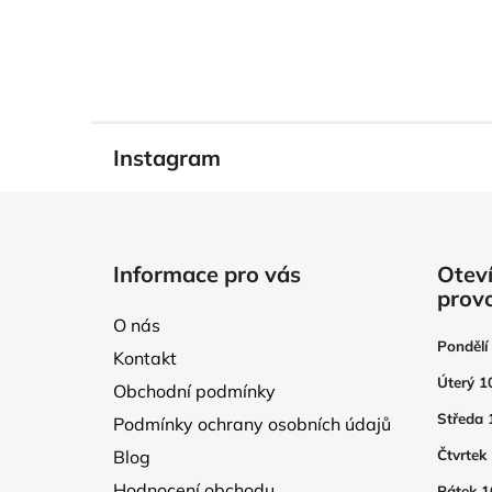
Instagram
Z
á
Informace pro vás
Oteví
p
prov
a
O nás
t
Pondělí
Kontakt
í
Úterý 1
Obchodní podmínky
Středa 
Podmínky ochrany osobních údajů
Blog
Čtvrtek
Hodnocení obchodu
Pátek 1