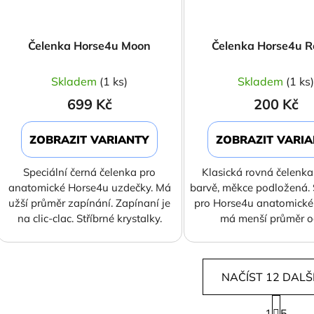
Čelenka Horse4u Moon
Čelenka Horse4u 
Skladem
(1 ks)
Skladem
(1 ks
699 Kč
200 Kč
ZOBRAZIT VARIANTY
ZOBRAZIT VARI
Speciální černá čelenka pro
Klasická rovná čelenka
anatomické Horse4u uzdečky. Má
barvě, měkce podložená.
užší průměr zapínání. Zapínaní je
pro Horse4u anatomické
na clic-clac. Stříbrné krystalky.
má menší průměr o
NAČÍST 12 DALŠ
S
1
5