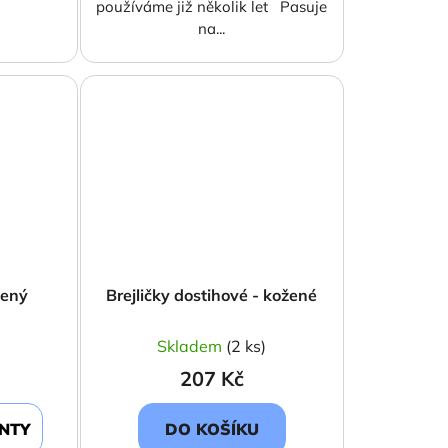
používáme již několik let Pasuje
na...
tený
Brejličky dostihové - kožené
)
Skladem
(2 ks)
207 Kč
ANTY
DO KOŠÍKU