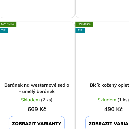
NOVINKA
NOVINKA
TIP
TIP
Beránek na westernové sedlo
Bičík kožený ople
- umělý beránek
Skladem
(2 ks)
Skladem
(1 ks
669 Kč
490 Kč
ZOBRAZIT VARIANTY
ZOBRAZIT VARI