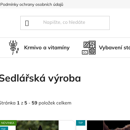
Podmínky ochrany osobních údajů
Blog
Hodnocení obcho
Krmivo a vitamíny
Vybavení st
Sedlářská výroba
Stránka
1
z
5
-
59
položek celkem
V
NOVINKA
TIP
ý
TIP