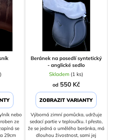
í
p
r
o
d
u
k
sník
Beránek na posedlí syntetický
t
- anglické sedlo
ů
)
Skladem
(1 ks)
550 Kč
od
ANTY
ZOBRAZIT VARIANTY
ylník nebo
Výborná zimní pomůcka, udržuje
yroben ze
sedací partie v teploučku. I přesto,
zapíná se
že se jedná o umělého beránka, má
élka 29cm
dlouhou živostnost, sami jej