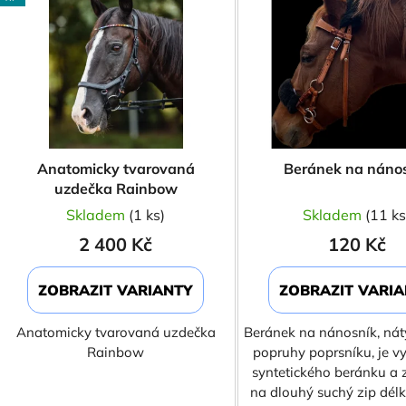
p
s
p
r
o
d
Anatomicky tvarovaná
Beránek na náno
u
uzdečka Rainbow
k
Skladem
(1 ks)
Skladem
(11 ks
t
2 400 Kč
120 Kč
ů
ZOBRAZIT VARIANTY
ZOBRAZIT VARI
Anatomicky tvarovaná uzdečka
Beránek na nánosník, nát
Rainbow
popruhy poprsníku, je v
syntetického beránku a 
na dlouhý suchý zip d