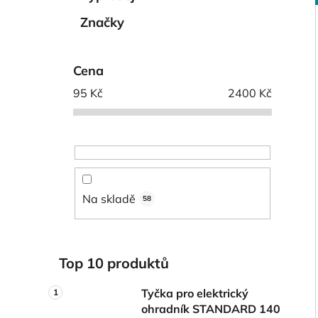
í
p
Značky
i
a
n
Cena
e
l
95
Kč
2400
Kč
Na skladě
58
Top 10 produktů
Tyčka pro elektrický
ohradník STANDARD 140