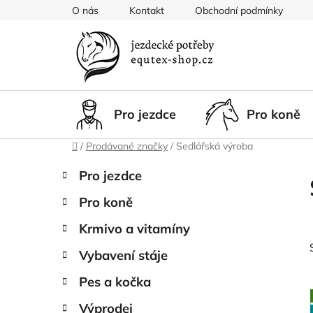
Přejít
O nás
Kontakt
Obchodní podmínky
na
obsah
Pro jezdce
Pro koně
Domů
/
Prodávané značky
/
Sedlářská výroba
P
K
Přeskočit
Pro jezdce
a
kategorie
o
t
Pro koně
s
e
t
g
Krmivo a vitamíny
r
o
Vybavení stáje
a
r
i
n
Pes a kočka
e
n
Výprodej