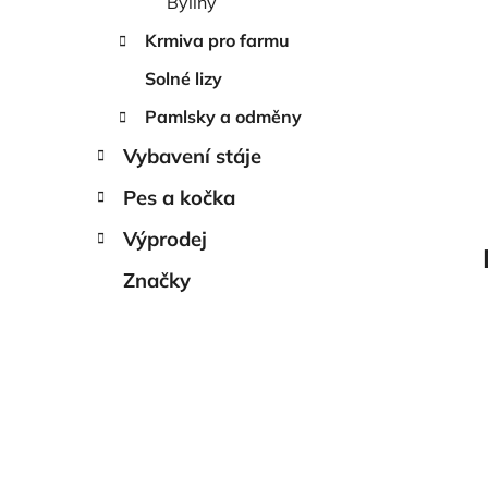
Byliny
Krmiva pro farmu
Solné lizy
Pamlsky a odměny
Vybavení stáje
Pes a kočka
Výprodej
Značky