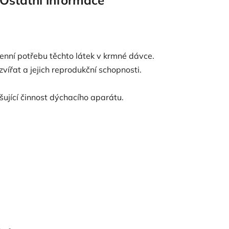
Ostatní informace
nní potřebu těchto látek v krmné dávce.
vířat a jejich reprodukční schopnosti.
ující činnost dýchacího aparátu.