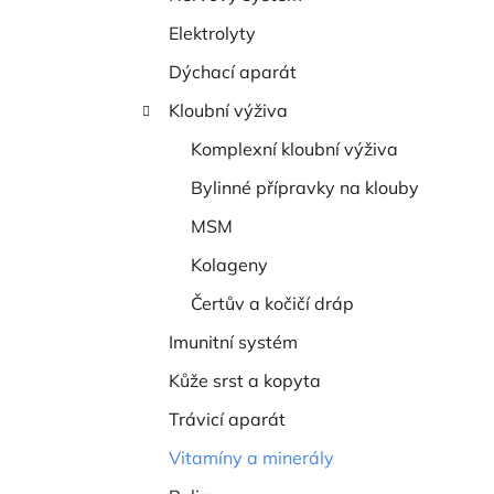
í
Elektrolyty
p
a
Dýchací aparát
n
Kloubní výživa
e
Komplexní kloubní výživa
l
Bylinné přípravky na klouby
MSM
Kolageny
Čertův a kočičí dráp
Imunitní systém
Kůže srst a kopyta
Trávicí aparát
Vitamíny a minerály