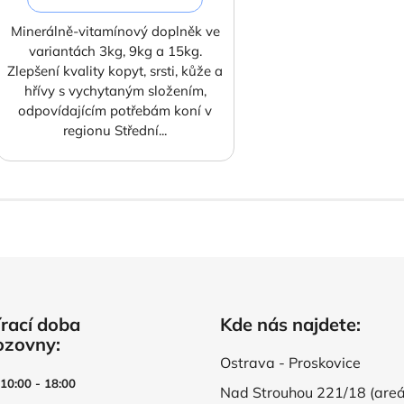
5
Minerálně-vitamínový doplněk ve
hvězdiček.
variantách 3kg, 9kg a 15kg.
Zlepšení kvality kopyt, srsti, kůže a
hřívy s vychytaným složením,
odpovídajícím potřebám koní v
regionu Střední...
rací doba
Kde nás najdete:
ozovny:
Ostrava - Proskovice
 10:00 - 18:00
Nad Strouhou 221/18 (areá