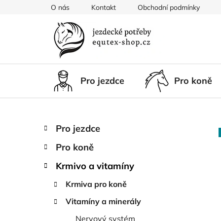
Přejít
O nás
Kontakt
Obchodní podmínky
na
obsah
Pro jezdce
Pro koně
P
K
Přeskočit
Pro jezdce
a
kategorie
o
t
Pro koně
s
e
t
g
Krmivo a vitamíny
r
o
Krmiva pro koně
a
r
i
n
Vitamíny a minerály
e
n
Nervový systém