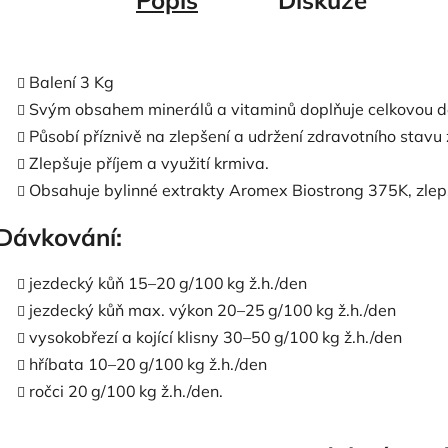
Popis
Diskuze
Balení 3 Kg
Svým obsahem minerálů a vitaminů doplňuje celkovou de
Působí příznivě na zlepšení a udržení zdravotního stavu z
Zlepšuje příjem a využití krmiva.
Obsahuje bylinné extrakty Aromex Biostrong 375K, zlepš
Dávkování:
jezdecký kůň 15–20 g/100 kg ž.h./den
jezdecký kůň max. výkon 20–25 g/100 kg ž.h./den
vysokobřezí a kojící klisny 30–50 g/100 kg ž.h./den
hříbata 10–20 g/100 kg ž.h./den
ročci 20 g/100 kg ž.h./den.