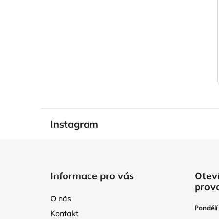
Instagram
Z
á
Informace pro vás
Oteví
p
prov
a
O nás
t
Pondělí
Kontakt