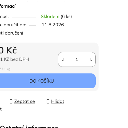
elkovou denní potřebu těchto látek v krmné
formací
ávce.
ček.
nost
Skladem
(6 ks)
sobí příznivě na zlepšení a udržení
 doručit do:
11.8.2026
dravotního stavu zvířat a jejich reprodukční
ti doručení
chopnosti.
epšuje příjem a využití krmiva.
0 Kč
sahuje bylinné extrakty Aromex Biostrong
75K, zlepšující činnost dýchacího aparátu.
1 Kč bez DPH
ena:
 / 1 kg
DO KOŠÍKU
Zeptat se
Hlídat
t