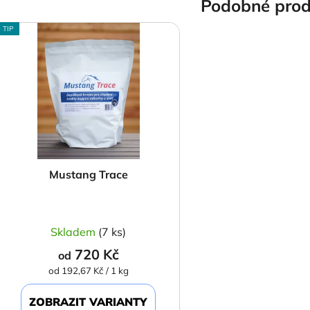
Podobné prod
TIP
Mustang Trace
Průměrné
Skladem
(7 ks)
hodnocení
720 Kč
produktu
od
Měrná
od 192,67 Kč / 1 kg
je
cena:
5,0
ZOBRAZIT VARIANTY
z