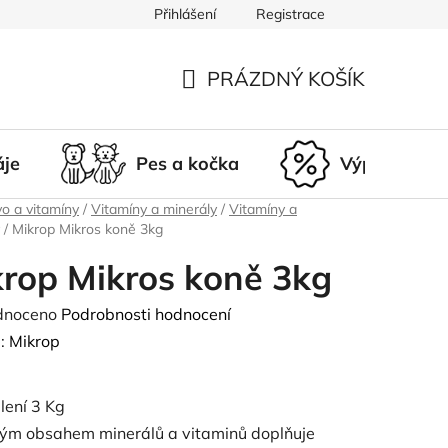
Přihlášení
Registrace
du
Doprava a platba
Nepřevzetí zásilky
Vrácení a r
PRÁZDNÝ KOŠÍK
NÁKUPNÍ
KOŠÍK
áje
Pes a kočka
Výprodej
o a vitamíny
/
Vitamíny a minerály
/
Vitamíny a
/
Mikrop Mikros koně 3kg
rop Mikros koně 3kg
né
dnoceno
Podrobnosti hodnocení
ení
:
Mikrop
tu
lení 3 Kg
ým obsahem minerálů a vitaminů doplňuje