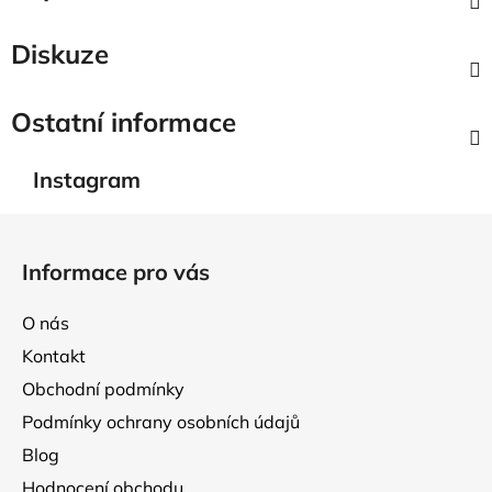
Diskuze
Ostatní informace
Instagram
Z
á
Informace pro vás
p
a
O nás
t
Kontakt
í
Obchodní podmínky
Podmínky ochrany osobních údajů
Blog
Hodnocení obchodu