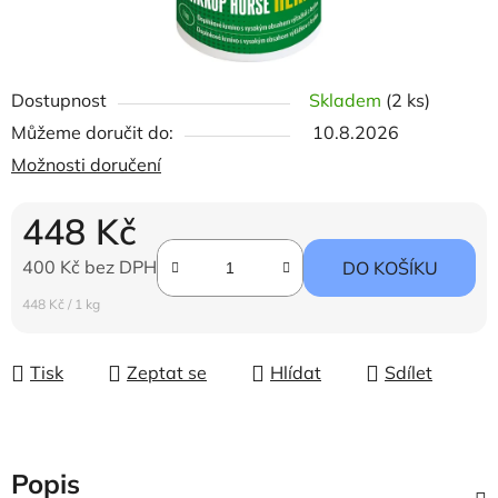
Dostupnost
Skladem
(2 ks)
Můžeme doručit do:
10.8.2026
Možnosti doručení
448 Kč
400 Kč bez DPH
DO KOŠÍKU
Měrná cena:
448 Kč / 1 kg
Tisk
Zeptat se
Hlídat
Sdílet
Popis