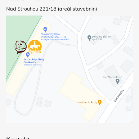
Nad Strouhou 221/18 (areál stavebnin)