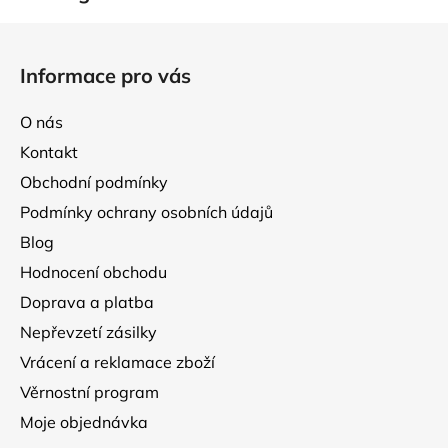
Z
á
Informace pro vás
p
a
O nás
t
Kontakt
í
Obchodní podmínky
Podmínky ochrany osobních údajů
Blog
Hodnocení obchodu
Doprava a platba
Nepřevzetí zásilky
Vrácení a reklamace zboží
Věrnostní program
Moje objednávka