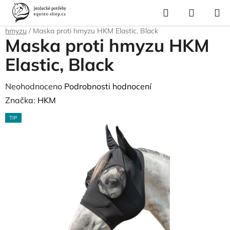
Přejít
Hledat
NÁKUP
na
Domů
/
Pro koně
/
Ochrana proti hmyzu a parazitům
/
Masky proti
KOŠÍK
obsah
hmyzu
/
Maska proti hmyzu HKM Elastic, Black
Maska proti hmyzu HKM
Elastic, Black
Průměrné
Neohodnoceno
Podrobnosti hodnocení
hodnocení
Značka:
HKM
produktu
TIP
je
0,0
z
5
hvězdiček.