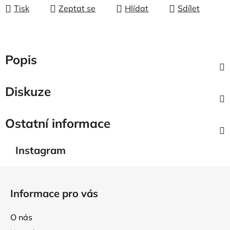
Tisk
Zeptat se
Hlídat
Sdílet
Popis
Diskuze
Ostatní informace
Instagram
Z
á
Informace pro vás
p
a
O nás
t