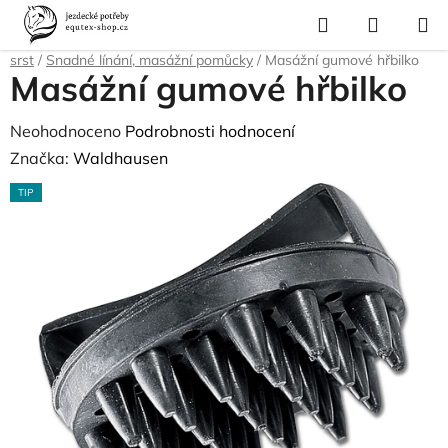
Přejít
Hledat
NÁKUP
na
Domů
/
Pro koně
/
Péče o srst, kopyta, úložné boxy a tašky
/
Čištění na
KOŠÍK
obsah
srst
/
Snadné línání, masážní pomůcky
/
Masážní gumové hřbilko
Masážní gumové hřbilko
Průměrné
Neohodnoceno
Podrobnosti hodnocení
hodnocení
Značka:
Waldhausen
produktu
TIP
je
0,0
z
5
hvězdiček.