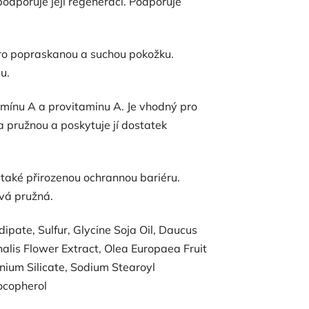
podporuje její regeneraci. Podporuje
 pro popraskanou a suchou pokožku.
u.
mínu A a provitaminu A. Je vhodný pro
a pružnou a poskytuje jí dostatek
e také přirozenou ochrannou bariéru.
vá pružná.
ipate, Sulfur, Glycine Soja Oil, Daucus
alis Flower Extract, Olea Europaea Fruit
ium Silicate, Sodium Stearoyl
ocopherol