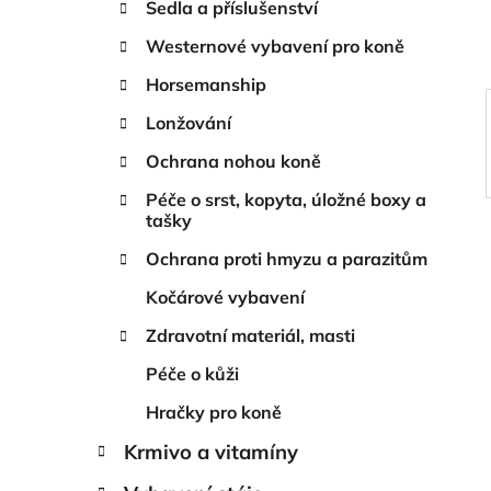
Sedla a příslušenství
p
a
Westernové vybavení pro koně
n
Horsemanship
e
Lonžování
l
Ochrana nohou koně
Péče o srst, kopyta, úložné boxy a
tašky
Ochrana proti hmyzu a parazitům
Kočárové vybavení
Zdravotní materiál, masti
Péče o kůži
Hračky pro koně
Krmivo a vitamíny