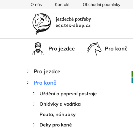
Přejít
O nás
Kontakt
Obchodní podmínky
na
obsah
Pro jezdce
Pro koně
P
K
Přeskočit
Pro jezdce
a
kategorie
o
t
Pro koně
s
e
t
g
Uždění a poprsní postroje
r
o
Ohlávky a vodítka
a
r
i
n
Pouta, náhubky
e
n
Deky pro koně
í