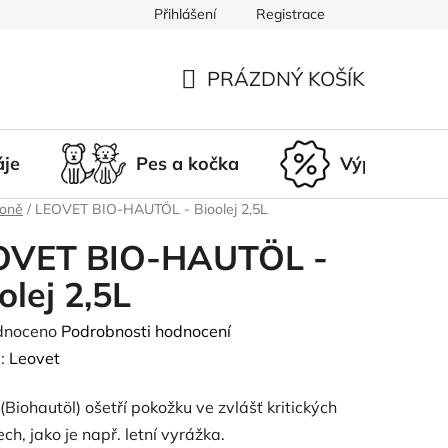
Přihlášení
Registrace
du
Doprava a platba
Nepřevzetí zásilky
Vrácení a r
PRÁZDNÝ KOŠÍK
NÁKUPNÍ
KOŠÍK
áje
Pes a kočka
Výprodej
koně
/
LEOVET BIO-HAUTÖL - Bioolej 2,5L
OVET BIO-HAUTÖL -
olej 2,5L
né
dnoceno
Podrobnosti hodnocení
ení
:
Leovet
tu
 (Biohautöl) ošetří pokožku ve zvlášť kritických
ch, jako je např. letní vyrážka.