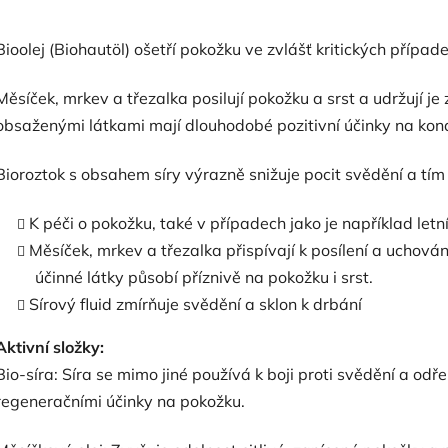
Bioolej (Biohautöl) ošetří pokožku ve zvlášť kritických případe
Měsíček, mrkev a třezalka posilují pokožku a srst a udržují je
obsaženými látkami mají dlouhodobé pozitivní účinky na kondi
Bioroztok s obsahem síry výrazně snižuje pocit svědění a tí
K péči o pokožku, také v případech jako je například letn
Měsíček, mrkev a třezalka přispívají k posílení a uchování
účinné látky působí příznivě na pokožku i srst.
Sírový fluid zmírňuje svědění a sklon k drbání
Aktivní složky:
Bio-síra: Síra se mimo jiné používá k boji proti svědění a od
regeneračními účinky na pokožku.