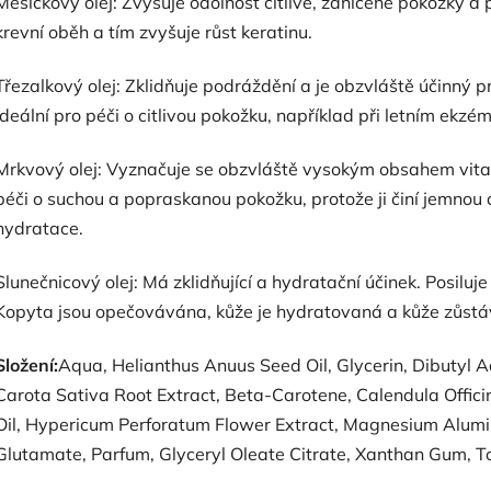
Měsíčkový olej: Zvyšuje odolnost citlivé, zanícené pokožky a 
krevní oběh a tím zvyšuje růst keratinu.
Třezalkový olej: Zklidňuje podráždění a je obzvláště účinný
Ideální pro péči o citlivou pokožku, například při letním ekzém
Mrkvový olej: Vyznačuje se obzvláště vysokým obsahem vita
péči o suchou a popraskanou pokožku, protože ji činí jemnou 
hydratace.
Slunečnicový olej: Má zklidňující a hydratační účinek. Posiluj
Kopyta jsou opečovávána, kůže je hydratovaná a kůže zůstá
Složení:
Aqua, Helianthus Anuus Seed Oil, Glycerin, Dibutyl Ad
Carota Sativa Root Extract, Beta-Carotene, Calendula Officin
Oil, Hypericum Perforatum Flower Extract, Magnesium Alumin
Glutamate, Parfum, Glyceryl Oleate Citrate, Xanthan Gum, T