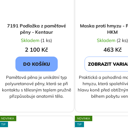
7191 Podložka z paměťové
Maska proti hmyzu -
pěny - Kentaur
HKM
Skladem
(1 ks)
Skladem
(2 ks
2 100 Kč
463 Kč
DO KOŠÍKU
ZOBRAZIT VARI
Paměťová pěna je unikátní typ
Praktická a pohodlná ma
polyuretanové pěny, která se při
hmyzu, která spolehliv
kontaktu s tělesným teplem pružně
hlavu koně před obtížn
přizpůsobuje anatomii těla.
během pobytu ven
NOVINKA
NOVINKA
TIP
TIP