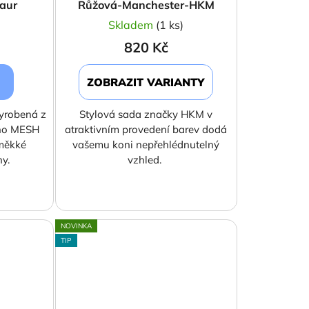
aur
Růžová-Manchester-HKM
)
Skladem
(1 ks)
820 Kč
ZOBRAZIT VARIANTY
vyrobená z
Stylová sada značky HKM v
ho MESH
atraktivním provedení barev dodá
 měkké
vašemu koni nepřehlédnutelný
ny.
vzhled.
NOVINKA
TIP