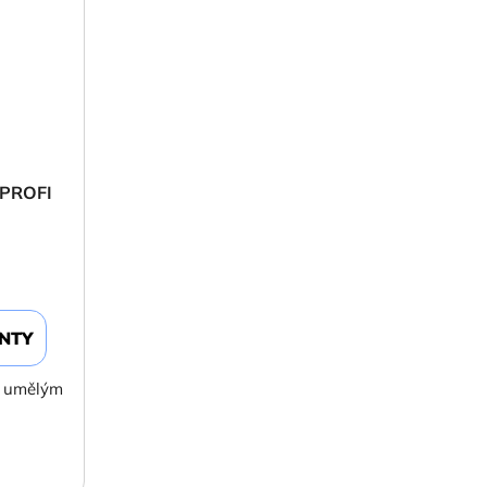
 PROFI
)
ANTY
s umělým