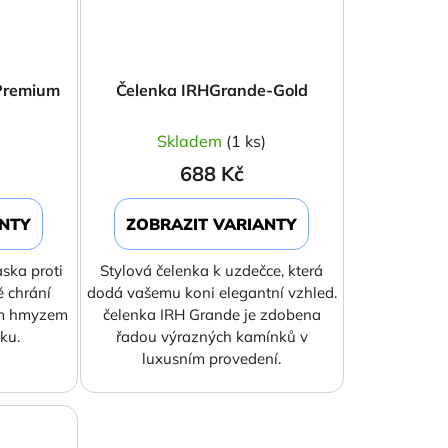
 Premium
Čelenka IRHGrande-Gold
)
Skladem
(1 ks)
688 Kč
ANTY
ZOBRAZIT VARIANTY
ska proti
Stylová čelenka k uzdečce, která
ě chrání
dodá vašemu koni elegantní vzhled.
ým hmyzem
čelenka IRH Grande je zdobena
ku.
řadou výrazných kamínků v
luxusním provedení.