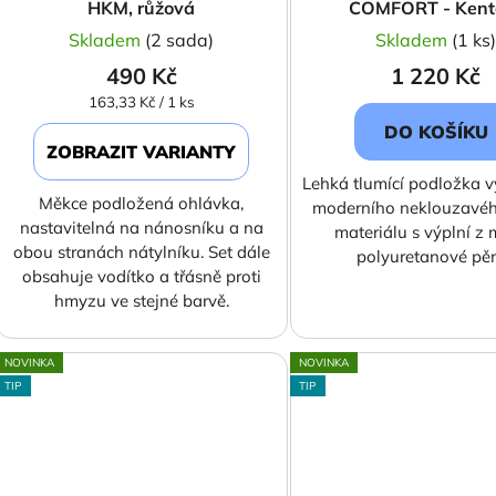
HKM, růžová
COMFORT - Kent
Skladem
(2 sada)
Skladem
(1 ks
490 Kč
1 220 Kč
Měrná
163,33 Kč / 1 ks
cena:
DO KOŠÍKU
ZOBRAZIT VARIANTY
Lehká tlumící podložka 
Měkce podložená ohlávka,
moderního neklouzavé
nastavitelná na nánosníku a na
materiálu s výplní z
obou stranách nátylníku. Set dále
polyuretanové pě
obsahuje vodítko a třásně proti
hmyzu ve stejné barvě.
NOVINKA
NOVINKA
TIP
TIP