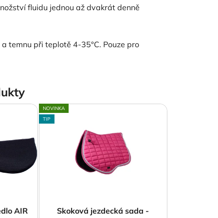
nožství fluidu jednou až dvakrát denně
a temnu při teplotě 4-35°C. Pouze pro
ukty
NOVINKA
TIP
dlo AIR
Skoková jezdecká sada -