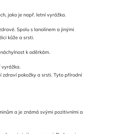
ch, jako je např. letní vyrážka.
 zdravé. Spolu s lanolinem a jinými
ci kůže a srsti.
m náchylnost k oděrkám.
í vyrážka.
 zdraví pokožky a srsti. Tyto přírodní
řeninům a je známá svými pozitivními a