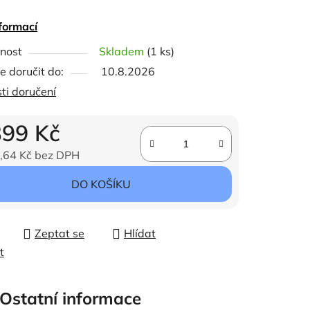
, mrkev a třezalka posilují pokožku a srst a
formací
 je zdravé. Spolu s lanolinem a jinými
ček.
nost
Skladem
(1 ks)
nými látkami mají dlouhodobé pozitivní účinky
 doručit do:
10.8.2026
ici kůže a srsti.
ti doručení
ok s obsahem síry výrazně snižuje pocit
399 Kč
í a tím náchylnost k oděrkám.
,64 Kč bez DPH
ena:
DO KOŠÍKU
Zeptat se
Hlídat
t
Ostatní informace