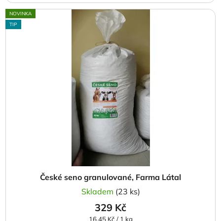
NOVINKA
TIP
České seno granulované, Farma Látal
Skladem
(23 ks)
329 Kč
Měrná
16,45 Kč / 1 kg