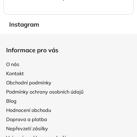
Instagram
Z
á
Informace pro vás
p
a
O nás
t
Kontakt
í
Obchodní podmínky
Podmínky ochrany osobních údajů
Blog
Hodnocení obchodu
Doprava a platba
Nepřevzetí zásilky