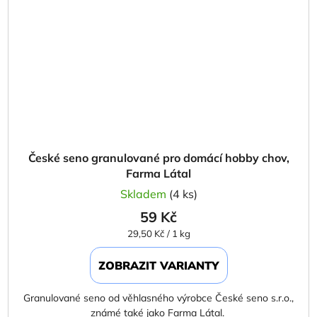
České seno granulované pro domácí hobby chov,
Farma Látal
Skladem
(4 ks)
59 Kč
Měrná
29,50 Kč / 1 kg
cena:
ZOBRAZIT VARIANTY
Granulované seno od věhlasného výrobce České seno s.r.o.,
známé také jako Farma Látal.