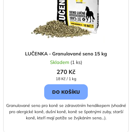
LUČENKA - Granulované seno 15 kg
Skladem
(1 ks)
270 Kč
Měrná
18 Kč / 1 kg
cena:
DO KOŠÍKU
Granulované seno pro koně se zdravotním hendikepem (vhodné
pro alergické koně, dušní koně, koně se špatnými zuby, starší
koně, kteří mají potíže se žvýkáním sena…).