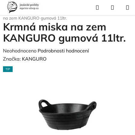
Přejít
Hledat
NÁKUP
na
Domů
/
Vybavení stáje
/
Krmení a napájení
/
Krmné žlaby
/
Krmná miska
KOŠÍK
obsah
na zem KANGURO gumová 11ltr.
Krmná miska na zem
KANGURO gumová 11ltr.
Průměrné
Neohodnoceno
Podrobnosti hodnocení
hodnocení
Značka:
KANGURO
produktu
TIP
je
0,0
z
5
hvězdiček.