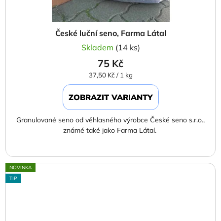
České luční seno, Farma Látal
Skladem
(14 ks)
75 Kč
Měrná
37,50 Kč / 1 kg
cena:
ZOBRAZIT VARIANTY
Granulované seno od věhlasného výrobce České seno s.r.o.,
známé také jako Farma Látal.
NOVINKA
TIP