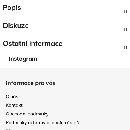
Popis
Diskuze
Ostatní informace
Instagram
Z
á
Informace pro vás
p
a
O nás
t
Kontakt
í
Obchodní podmínky
Podmínky ochrany osobních údajů