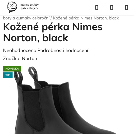
Přejít
Hledat
NÁKUP
na
Domů
/
Pro jezdce
/
Jezdecké vybavení
/
Jezdecké boty a pérka
/
Pérka,
KOŠÍK
obsah
boty a gumáky celoroční
/
Kožené pérka Nimes Norton, black
Kožené pérka Nimes
Norton, black
Průměrné
Neohodnoceno
Podrobnosti hodnocení
hodnocení
Značka:
Norton
produktu
NOVINKA
je
TIP
0,0
z
5
hvězdiček.