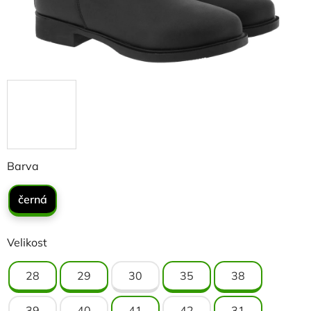
Barva
černá
Velikost
28
29
30
35
38
39
40
41
42
31