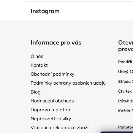
Instagram
Z
á
Informace pro vás
Oteví
p
prov
a
O nás
t
Pondělí
Kontakt
í
Úterý 1
Obchodní podmínky
Středa 
Podmínky ochrany osobních údajů
Blog
Čtvrtek
Hodnocení obchodu
Pátek 1
Doprava a platba
Každá 3
Nepřevzetí zásilky
Vrácení a reklamace zboží
Pohotov