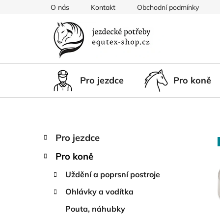
Přejít
O nás
Kontakt
Obchodní podmínky
na
obsah
Pro jezdce
Pro koně
P
K
Přeskočit
Pro jezdce
a
kategorie
o
t
Pro koně
s
e
t
g
Uždění a poprsní postroje
r
o
Ohlávky a vodítka
a
r
i
n
Pouta, náhubky
e