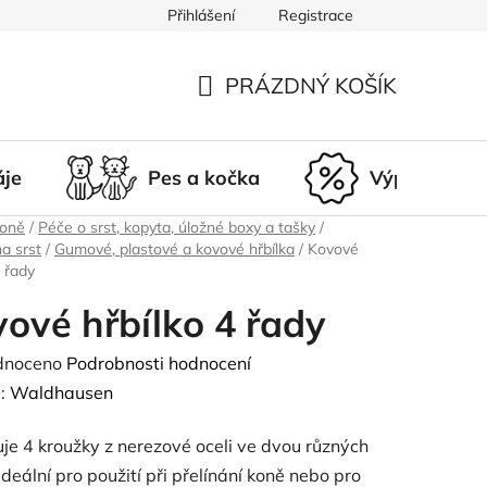
Přihlášení
Registrace
du
Doprava a platba
Nepřevzetí zásilky
Vrácení a r
PRÁZDNÝ KOŠÍK
NÁKUPNÍ
KOŠÍK
áje
Pes a kočka
Výprodej
koně
/
Péče o srst, kopyta, úložné boxy a tašky
/
na srst
/
Gumové, plastové a kovové hřbílka
/
Kovové
4 řady
ové hřbílko 4 řady
né
dnoceno
Podrobnosti hodnocení
ení
:
Waldhausen
tu
e 4 kroužky z nerezové oceli ve dvou různých
 Ideální pro použití při přelínání koně nebo pro