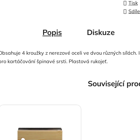
Tisk
Sdíle
Popis
Diskuze
Obsahuje 4 kroužky z nerezové oceli ve dvou různých sílách. I
pro kartáčování špinavé srsti. Plastová rukojeť.
Související pr