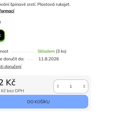
vání špinavé srsti. Plastová rukojeť.
formací
ček.
a
k
nost
Skladem
(3 ks)
 doručit do:
11.8.2026
ti doručení
2 Kč
 Kč bez DPH
ena:
DO KOŠÍKU