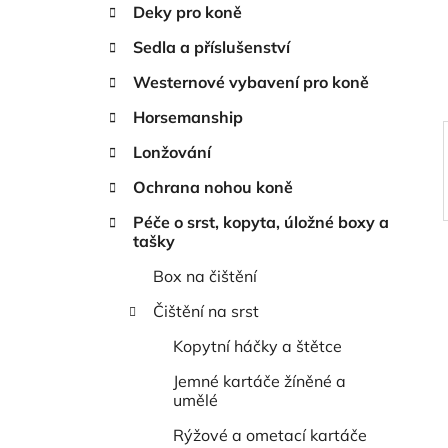
n
Deky pro koně
í
Sedla a příslušenství
p
a
Westernové vybavení pro koně
n
Horsemanship
e
Lonžování
l
Ochrana nohou koně
Péče o srst, kopyta, úložné boxy a
tašky
Box na čištění
Čištění na srst
Kopytní háčky a štětce
Jemné kartáče žíněné a
umělé
Rýžové a ometací kartáče