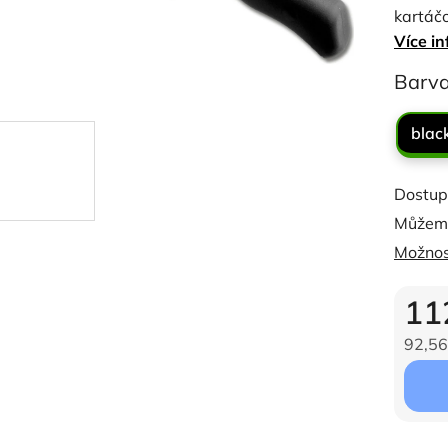
kartáčo
z
Více in
5
hvězdi
Barv
blac
Dostup
Můžeme
Možnos
11
92,56
Měrná c